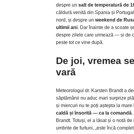
despre un
salt de temperatură de 10
căldură venită din Spania și Portugal
nord, și despre un
weekend de Rusali
ultimii ani
. Dar înainte de a scoate ș
despre zilele care urmează — și de c
peste tot ce vine după.
De joi, vremea se
vară
Meteorologul dr. Karsten Brandt a dec
săptămânii nu aduc mari surprize plăcu
și miercuri nu te poți aștepta la mare
caldă și însorită — ca la comandă
.
Brandt. Totuși, el a lăsat și o notă de
umbrite de furtuni, „este încă complet