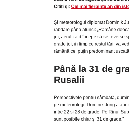
Citiți și:
Cel mai fierbinte an din is
Și meteorologul diplomat Dominik Ju
răbdare până atunci: „Rămâne deoca
joi, aerul cald începe să se reverse s
grade joi, în timp ce restul țării va ve
rămână cel puțin predominant uscată
Până la 31 de gr
Rusalii
Perspectivele pentru sâmbătă, dumini
pe meteorologi. Dominik Jung a anun
între 22 și 28 de grade. Pe Rinul Sup
sunt posibile chiar și 31 de grade.”