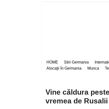
Sari
la
conținut
HOME
Știri Germania
Internaț
Alocaţii în Germania
Munca
Te
Vine căldura pest
vremea de Rusalii