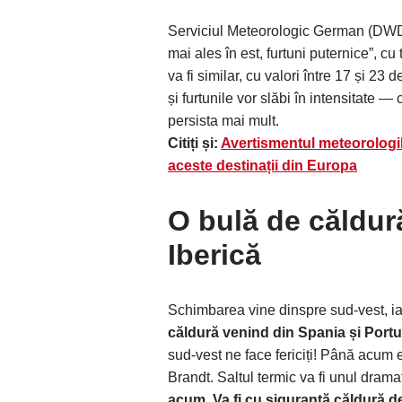
Serviciul Meteorologic German (DWD) c
mai ales în est, furtuni puternice”, c
va fi similar, cu valori între 17 și 23 
și furtunile vor slăbi în intensitate —
persista mai mult.
Citiți și:
Avertismentul meteorologil
aceste destinații din Europa
O bulă de căldur
Iberică
Schimbarea vine dinspre sud-vest, iar
căldură venind din Spania și Portu
sud-vest ne face fericiți! Până acum e
Brandt. Saltul termic va fi unul dramat
acum. Va fi cu siguranță căldură de