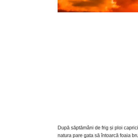
După săptămâni de frig și ploi capri
natura pare gata să întoarcă foaia b