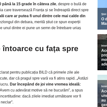
 până la 15 grade în câteva zile
, despre o bulă de
ia care traversează Franța și se îndreaptă direct spre
i care ar putea fi unul dintre cele mai calde din
ezlongul din debara, merită știut ce spun experții
e unul dintre ei pune un semn de întrebare uriaș
 întoarce cu fața spre
larat pentru publicația BILD că primele zile ale
te, dar că pragul spre vară va fi atins rapid. „Astăzi
 lucru.
Dar începând de joi vine vremea ideală:
 Avem cu adevărat motive să ne bucurăm”, a spus
 incertitudine: dacă zilele imediat următoare vor fi
 neclar”.