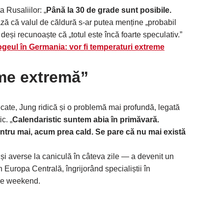
a Rusaliilor: „
Până la 30 de grade sunt posibile.
ază că valul de căldură s-ar putea menține „probabil
deși recunoaște că „totul este încă foarte speculativ.”
ogeul în Germania: vor fi temperaturi extreme
eme extremă”
icate, Jung ridică și o problemă mai profundă, legată
c. „
Calendaristic suntem abia în primăvară.
ntru mai, acum prea cald. Se pare că nu mai există
 și averse la caniculă în câteva zile — a devenit un
n Europa Centrală, îngrijorând specialiștii în
de weekend.