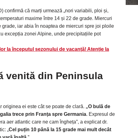
onfirmă că marți urmează „nori variabili, ploi și,
u temperaturi maxime între 14 și 22 de grade. Miercuri
de grade, iar abia în noaptea de miercuri spre joi ploile
 cu excepția zonei Alpine, unde precipitațiile pot
or la începutul sezonului de vacanță! Atenție la
ă venită din Peninsula
 originea ei este cât se poate de clară.
„O bulă de
galia trece prin Franța spre Germania
. Expresul de
ra aer atlantic care ne cam îngheța”, a explicat dr.
ic: „
Cel puțin 10 până la 15 grade mai mult decât
 vară înaltă
.”