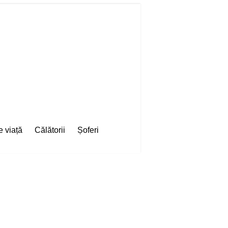
e viață
Călătorii
Șoferi