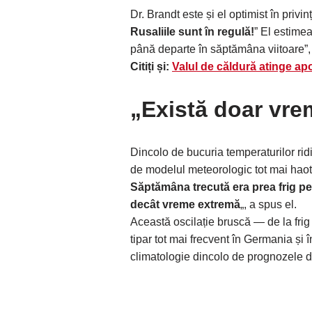
Dr. Brandt este și el optimist în privinț
Rusaliile sunt în regulă!
” El estime
până departe în săptămâna viitoare”, 
Citiți și:
Valul de căldură atinge ap
„Există doar vr
Dincolo de bucuria temperaturilor rid
de modelul meteorologic tot mai haoti
Săptămâna trecută era prea frig pe
decât vreme extremă
„, a spus el.
Această oscilație bruscă — de la frig
tipar tot mai frecvent în Germania și î
climatologie dincolo de prognozele 