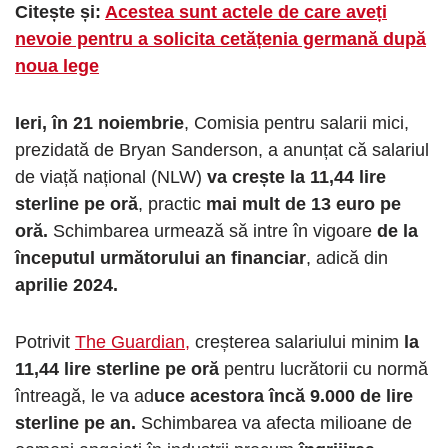
Citește și:
Acestea sunt actele de care aveți
nevoie pentru a solicita cetățenia germană după
noua lege
Ieri, în 21 noiembrie
, Comisia pentru salarii mici,
prezidată de Bryan Sanderson, a anunțat că salariul
de viață național (NLW)
va crește la 11,44 lire
sterline pe oră
, practic
mai mult de 13 euro pe
oră.
Schimbarea urmează să intre în vigoare
de la
începutul următorului an financiar
, adică din
aprilie 2024.
Potrivit
The Guardian,
creșterea salariului minim
la
11,44 lire sterline pe oră
pentru lucrătorii cu normă
întreagă, le va ad
uce acestora încă 9.000 de lire
sterline pe an.
Schimbarea va afecta milioane de