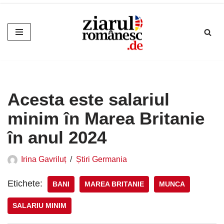
Sari
la
conținut
Acesta este salariul
minim în Marea Britanie
în anul 2024
Irina Gavriluț
Știri Germania
Etichete:
BANI
MAREA BRITANIE
MUNCA
SALARIU MINIM