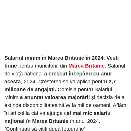
Salariul minim în Marea Britanie în 2024
.
Vești
bune
pentru muncitoriii din
Marea Britanie
. Salariul
de viață național
a crescut începând cu anul
acesta
, 2024. Creșterea se va aplica pentru
2,7
milioane de angajați.
Comisia pentru Salariul
Minim
a anunțat valoarea majorării
și decizia de a
extinde disponibilitatea NLW la mii de oameni. Aflăm
în articol la cât va ajunge c
el mai mic salariu
național în Marea Britanie
în anul 2024.
(Continuați să citiți după fotografie)