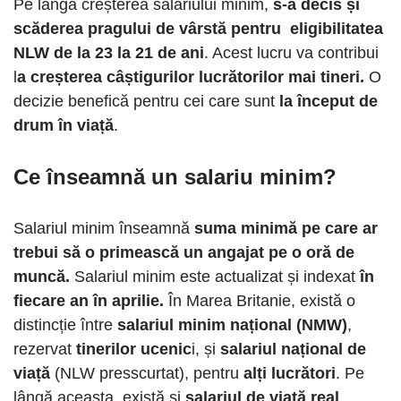
Pe lângă creșterea salariului minim,
s-a decis și
scăderea pragului de vârstă pentru eligibilitatea
NLW de la 23 la 21 de ani
. Acest lucru va contribui
l
a creșterea câștigurilor lucrătorilor mai tineri.
O
decizie benefică pentru cei care sunt
la început de
drum în viață
.
Ce înseamnă un salariu minim?
Salariul minim înseamnă
suma minimă pe care ar
trebui să o primească un angajat pe o oră de
muncă.
Salariul minim este actualizat și indexat
în
fiecare an în aprilie.
În Marea Britanie, există o
distincție între
salariul minim național (NMW)
,
rezervat
tinerilor ucenic
i, și
salariul național de
viață
(NLW presscurtat), pentru
alți lucrători
. Pe
lângă aceasta, există și
salariul de viață real
.