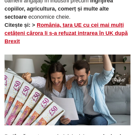
oameni angajați în industrii precum
îngrijirea
copiilor, agricultura, comerț și multe alte
sectoare
economice cheie.
Citește și: >
România, țara UE cu cei mai mulți
cetățeni cărora li s-a refuzat intrarea în UK după
Brexit