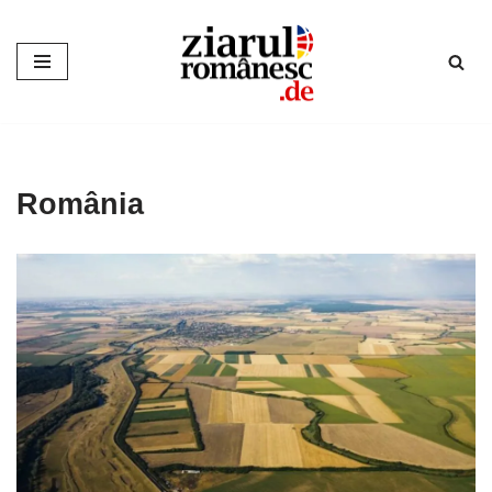
Sari
la
conținut
România