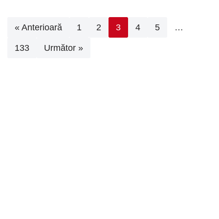
« Anterioară
1
2
3
4
5
…
133
Următor »