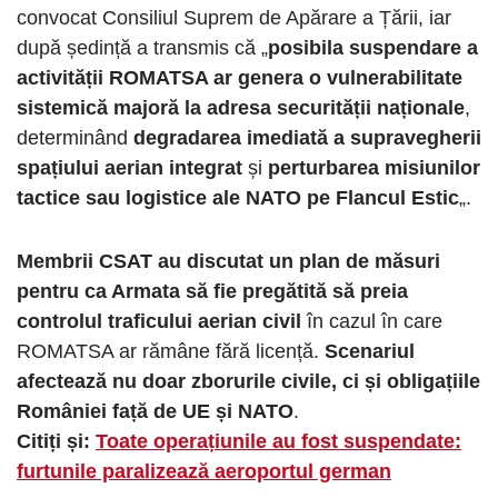
convocat Consiliul Suprem de Apărare a Țării, iar
după ședință a transmis că „
posibila suspendare a
activității ROMATSA ar genera o vulnerabilitate
sistemică majoră la adresa securității naționale
,
determinând
degradarea imediată a supravegherii
spațiului aerian integrat
și
perturbarea misiunilor
tactice sau logistice ale NATO pe Flancul Estic
„.
Membrii CSAT au discutat un plan de măsuri
pentru ca Armata să fie pregătită să preia
controlul traficului aerian civil
în cazul în care
ROMATSA ar rămâne fără licență.
Scenariul
afectează nu doar zborurile civile, ci și obligațiile
României față de UE și NATO
.
Citiți și:
Toate operațiunile au fost suspendate:
furtunile paralizează aeroportul german