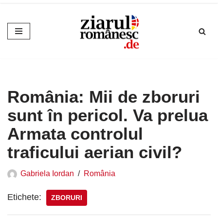
Sari
la
conținut
România: Mii de zboruri
sunt în pericol. Va prelua
Armata controlul
traficului aerian civil?
Gabriela Iordan
România
Etichete:
ZBORURI