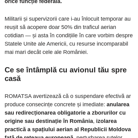
orice funcție federală.
Militarii și supervizorii care i-au înlocuit temporar au
reușit să acopere doar 50% din traficul aerian
cotidian — și asta în condițiile în care vorbim despre
Statele Unite ale Americii, cu resurse incomparabil
mai mari decât cele ale României.
Ce se întâmplă cu avionul tău spre
casă
ROMATSA avertizează că o suspendare efectivă ar
produce consecințe concrete și imediate:
anularea
sau redirecționarea obligatorie a zborurilor cu
origine sau destinație în România
,
izolarea
practică a spațiului aerian al Republicii Moldova
față de rețeaua europeană
, perturbarea rutelor