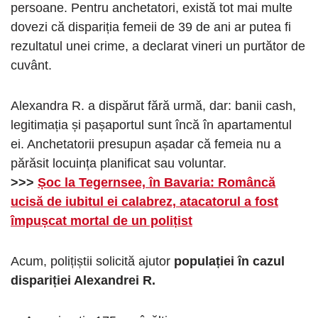
persoane. Pentru anchetatori, există tot mai multe
dovezi că dispariția femeii de 39 de ani ar putea fi
rezultatul unei crime, a declarat vineri un purtător de
cuvânt.
Alexandra R. a dispărut fără urmă, dar: banii cash,
legitimația și pașaportul sunt încă în apartamentul
ei. Anchetatorii presupun așadar că femeia nu a
părăsit locuința planificat sau voluntar.
>>>
Șoc la Tegernsee, în Bavaria: Româncă
ucisă de iubitul ei calabrez, atacatorul a fost
împușcat mortal de un polițist
Acum, polițiștii solicită ajutor
populației în cazul
dispariției Alexandrei R.