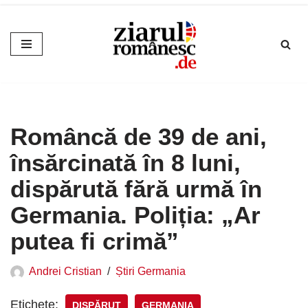
Sari
la
conținut
Româncă de 39 de ani,
însărcinată în 8 luni,
dispărută fără urmă în
Germania. Poliția: „Ar
putea fi crimă”
Andrei Cristian
Știri Germania
Etichete:
DISPĂRUT
GERMANIA