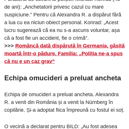
de ani): „Anchetatorii privesc cazul cu mare
suspiciune.” Pentru că Alexandra R. a dispărut fără
a lua cu ea niciun obiect personal. Konrad: „Acest
lucru sugerează că ea nu s-a ascuns voluntar, așa
că a fost fie un accident, fie o crimă”.
>>>
Româncă dată dispărută în Germania, găsită
moartă într-o pădure. Familia: „Poliția ne-a spus
că nu e un caz grav”
Echipa omucideri a preluat ancheta
Echipa de omucideri a preluat ancheta. Alexandra
R. a venit din România și a venit la Nürnberg în
copilărie. Și-a adoptat fiica împreună cu fostul ei soț.
O vecină a declarat pentru BILD: „Au fost adesea