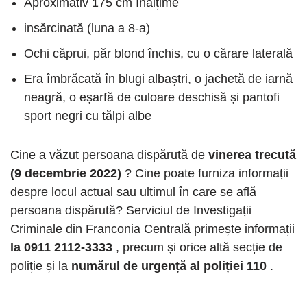
Aproximativ 175 cm înălțime
insărcinată (luna a 8-a)
Ochi căprui, păr blond închis, cu o cărare laterală
Era îmbrăcată în blugi albaștri, o jachetă de iarnă
neagră, o eșarfă de culoare deschisă și pantofi
sport negri cu tălpi albe
Cine a văzut persoana dispărută de
vinerea trecută
(9 decembrie 2022)
? Cine poate furniza informații
despre locul actual sau ultimul în care se află
persoana dispărută? Serviciul de Investigații
Criminale din Franconia Centrală primește informații
la 0911 2112-3333
, precum și orice altă secție de
poliție și la
numărul de urgență al poliției 110
.