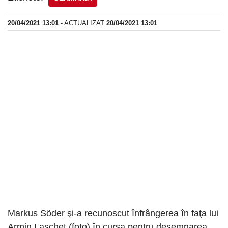
20/04/2021 13:01
- ACTUALIZAT
20/04/2021 13:01
Markus Söder şi-a recunoscut înfrângerea în faţa lui
Armin Laschet (foto) în cursa pentru desemnarea