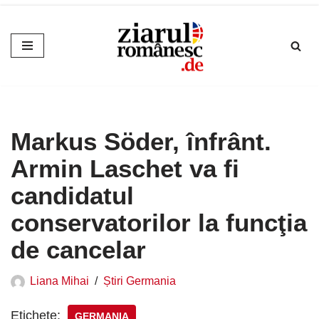
Sari
la
conținut
Markus Söder, înfrânt.
Armin Laschet va fi
candidatul
conservatorilor la funcţia
de cancelar
Liana Mihai
Știri Germania
Etichete:
GERMANIA