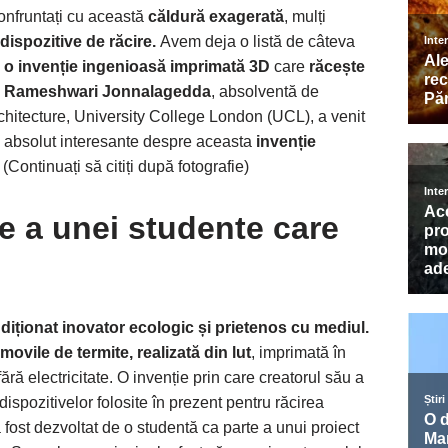
nfruntați cu această
căldură exagerată
, mulți
dispozitive de răcire.
Avem deja o listă de câteva
ă
o invenție ingenioasă imprimată 3D
care
răcește
Rameshwari Jonnalagedda
, absolventă de
Architecture, University College London (UCL), a venit
e absolut interesante despre aceasta
invenție
 (Continuați să citiți după fotografie)
re a unei studente care
diționat inovator ecologic și prietenos cu mediul.
movile de termite, realizată din lut
, imprimată în
ără electricitate. O invenție prin care creatorul său a
ispozitivelor folosite în prezent pentru răcirea
a fost dezvoltat de o studentă ca parte a unui proiect