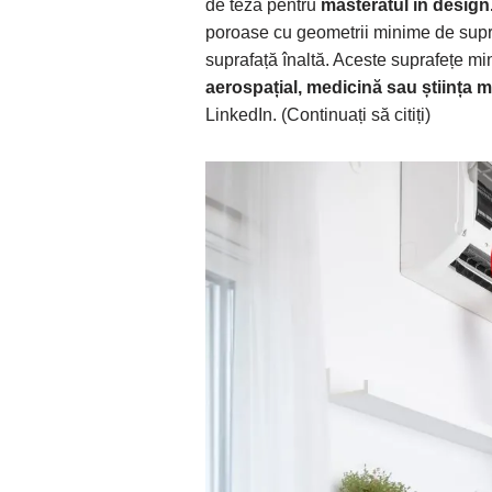
de teză pentru
masteratul în design
poroase cu geometrii minime de supra
suprafață înaltă. Aceste suprafețe mi
aerospațial, medicină sau știința m
LinkedIn. (Continuați să citiți)