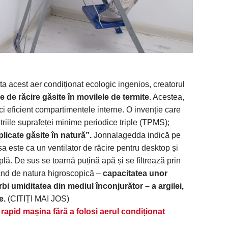
a acest aer condiționat ecologic ingenios, creatorul
 de răcire găsite în movilele de termite
. Acestea,
răci eficient compartimentele interne. O invenție care
riile suprafeței minime periodice triple (TPMS);
plicate găsite în natură”.
Jonnalagedda indică pe
 sa este ca un ventilator de răcire pentru desktop și
lă. De sus se toarnă puțină apă și se filtrează prin
tând de natura higroscopică –
capacitatea unor
i umiditatea din mediul înconjurător – a argilei,
e.
(CITIȚI MAI JOS)
 rapid mașina fără a folosi aerul condiționat