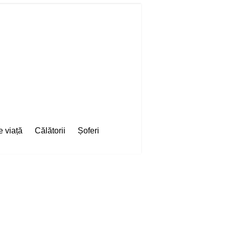
e viață
Călătorii
Șoferi