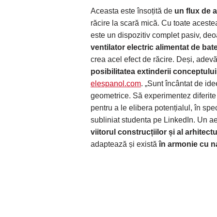
Aceasta este însoțită de
un flux de a
răcire la scară mică. Cu toate aceste
este un dispozitiv complet pasiv, deoa
ventilator electric alimentat de bate
crea acel efect de răcire. Deși, adevăr
posibilitatea extinderii conceptului ș
elespanol.com
. „Sunt încântat de id
geometrice. Să experimentez diferite 
pentru a le elibera potențialul, în sp
subliniat studenta pe LinkedIn. Un ae
viitorul construcțiilor și al arhitectur
adaptează și există
în armonie cu n