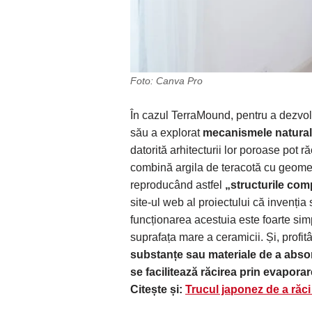
Foto: Canva Pro
În cazul TerraMound, pentru a dezvolt
său a explorat
mecanismele naturale
datorită arhitecturii lor poroase pot 
combină argila de teracotă cu geomet
reproducând astfel
„structurile com
site-ul web al proiectului că invenția
funcționarea acestuia este foarte simp
suprafața mare a ceramicii. Și, profi
substanțe sau materiale de a absorb
se facilitează răcirea prin evaporar
Citește și:
Trucul japonez de a răci