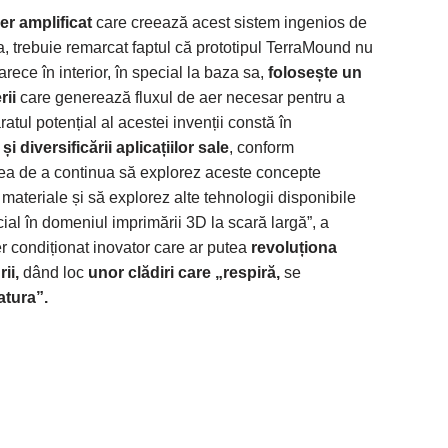
er amplificat
care creează acest sistem ingenios de
a, trebuie remarcat faptul că prototipul TerraMound nu
rece în interior, în special la baza sa,
folosește un
rii
care generează fluxul de aer necesar pentru a
atul potențial al acestei invenții constă în
i diversificării aplicațiilor sale
, conform
eea de a continua să explorez aceste concepte
materiale și să explorez alte tehnologii disponibile
ecial în domeniul imprimării 3D la scară largă”, a
r condiționat inovator care ar putea
revoluționa
ii,
dând loc
unor clădiri care „respiră,
se
atura”.