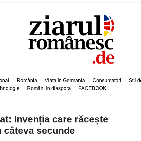
ional
România
Viața în Germania
Consumatori
Stil d
hnologie
Români în diaspora
FACEBOOK
at: Invenția care răcește
în câteva secunde