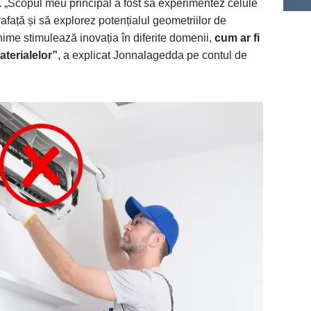
.
„Scopul meu principal a fost să experimentez celule
față și să explorez potențialul geometriilor de
nime stimulează inovația în diferite domenii,
cum ar fi
aterialelor”
, a explicat Jonnalagedda pe contul de