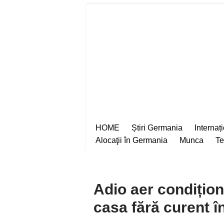
Sari
la
conținut
HOME
Știri Germania
Internaț
Alocaţii în Germania
Munca
Te
Adio aer condițion
casa fără curent 