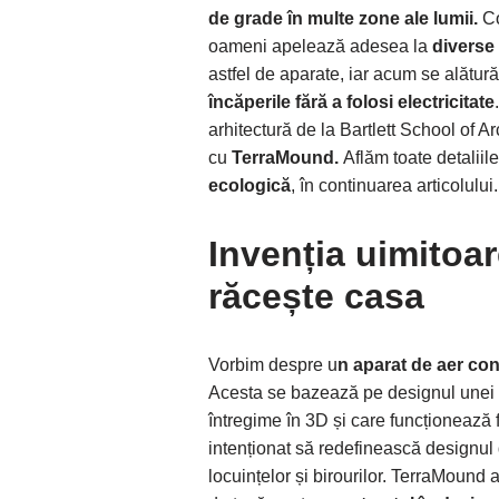
de grade în multe zone ale lumii.
Co
oameni apelează adesea la
diverse 
astfel de aparate, iar acum se alătur
încăperile fără a folosi electricitate
.
arhitectură de la Bartlett School of 
cu
TerraMound.
Aflăm toate detaliil
ecologică
, în continuarea articolului.
Invenția uimitoa
răcește casa
Vorbim despre u
n aparat de aer con
Acesta se bazează pe designul unei
întregime în 3D și care funcționează f
intenționat să redefinească designul d
locuințelor și birourilor. TerraMound 