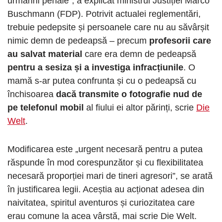
urmăririi penale”, a explicat ministrul Justiției Marco
Buschmann (FDP). Potrivit actualei reglementări,
trebuie pedepsite și persoanele care nu au săvârșit
nimic demn de pedeapsă – precum
profesorii care
au salvat material
care era demn de pedeapsă
pentru a sesiza și a investiga infracțiunile
. O
mamă s-ar putea confrunta și cu o pedeapsă cu
închisoarea
dacă transmite o fotografie nud de
pe telefonul mobil
al fiului ei altor părinți, scrie
Die
Welt
.
Modificarea este „urgent necesară pentru a putea
răspunde în mod corespunzător și cu flexibilitatea
necesară proporției mari de tineri agresori”, se arată
în justificarea legii. Aceștia au acționat adesea din
naivitatea, spiritul aventuros și curiozitatea care
erau comune la acea vârstă, mai scrie Die Welt.