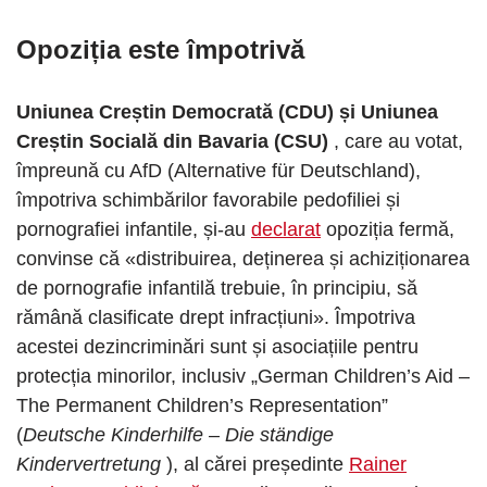
Opoziția este împotrivă
Uniunea Creștin Democrată (CDU) și Uniunea
Creștin Socială din Bavaria (CSU)
, care au votat,
împreună cu AfD (Alternative für Deutschland),
împotriva schimbărilor favorabile pedofiliei și
pornografiei infantile, și-au
declarat
opoziția fermă,
convinse că «distribuirea, deținerea și achiziționarea
de pornografie infantilă trebuie, în principiu, să
rămână clasificate drept infracțiuni». Împotriva
acestei dezincriminări sunt și asociațiile pentru
protecția minorilor, inclusiv „German Children’s Aid –
The Permanent Children’s Representation”
(
Deutsche Kinderhilfe – Die ständige
Kindervertretung
), al cărei președinte
Rainer