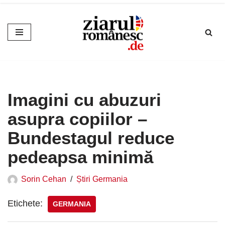
Sari
la
conținut
Imagini cu abuzuri
asupra copiilor –
Bundestagul reduce
pedeapsa minimă
Sorin Cehan
Știri Germania
Etichete:
GERMANIA