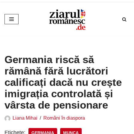
Sari
la
conținut
Germania riscă să
rămână fără lucrători
calificați dacă nu crește
imigrația controlată și
vârsta de pensionare
Liana Mihai
Români în diaspora
Etichete:
GERMANIA
MUNCA