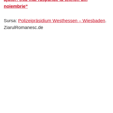
noiembrie”
Sursa:
Polizeipräsidium Westhessen – Wiesbaden
.
ZiarulRomanesc.de