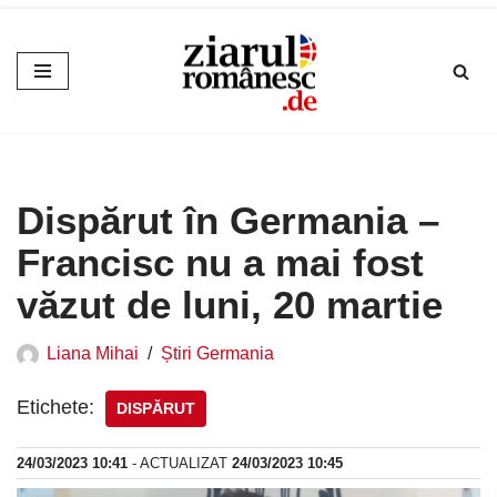
Sari
la
conținut
Dispărut în Germania –
Francisc nu a mai fost
văzut de luni, 20 martie
Liana Mihai
Știri Germania
Etichete:
DISPĂRUT
24/03/2023 10:41
- ACTUALIZAT
24/03/2023 10:45