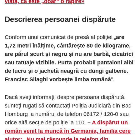
viață, că este „doar” o răpire»
Descrierea persoanei dispărute
Conform unui comunicat de presă al poliției „
are
1,72 metri înălțime, cântărește 80 de kilograme,
are părul scurt și negru și nu are barbă, cicatrici
sau tatuaje vizibile. Purta probabil pantaloni albi
de lucru și o jachetă neagră cu dungi galbene.
Francisc Silaghi vorbește limba română
”.
Dacă aveți informații despre persoana dispărută,
sunteți rugați să contactați Poliția Judiciară din Bad
Homburg la numărul de telefon 06172 / 120-0 sau
orice altă secție de poliție la 110.
–
A dispărut un
român venit la muncă în Germania, familia cere
ajutor: „Nu mai răspunde la telefon din