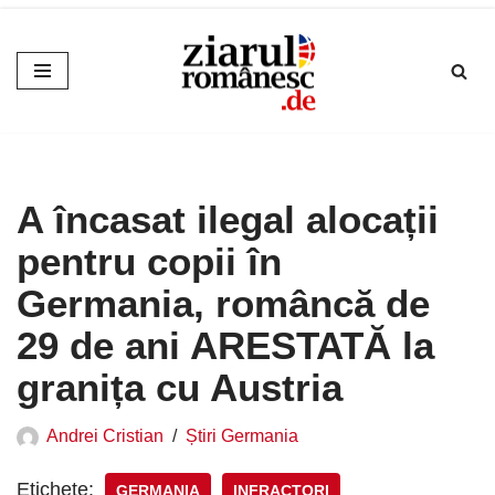
Sari
la
conținut
A încasat ilegal alocații
pentru copii în
Germania, româncă de
29 de ani ARESTATĂ la
granița cu Austria
Andrei Cristian
Știri Germania
Etichete:
GERMANIA
INFRACTORI