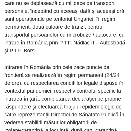
care nu se deplasează cu mijloace de transport
personale, începând cu aceeași dată și aceeași oră,
sunt operaționale pe teritoriul Ungariei, în regim
permanent, două culoare de tranzit pentru
transportul persoanelor cu microbuze / autocare, cu
intrare în România prin P.T.F. Nădlac II – Autostradă
şi P.T.F. Borş.
Intrarea în România prin cele zece puncte de
frontieră se realizează în regim permanent (24/24
de ore), cu respectarea condiţiilor legale dispuse în
contextul pandemiei, respectiv controlul specific la
intrarea în țară, completarea declaraţiei pe proprie
răspundere şi efectuarea triajului epidemiologic de
către reprezentanții Direcției de Sănătate Publică în
vederea stabilirii măsurilor obligatorii de
izolare/carantină la locuinţă, după caz, carantină