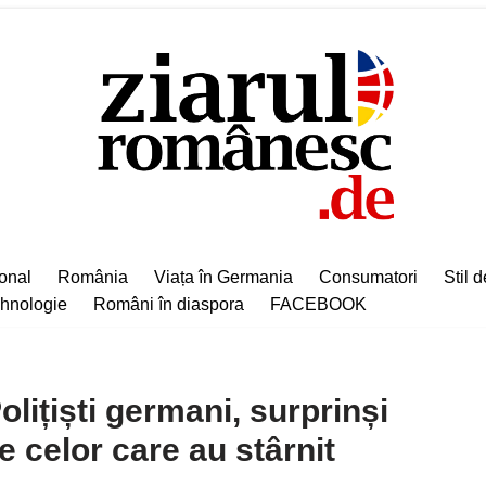
ional
România
Viața în Germania
Consumatori
Stil d
hnologie
Români în diaspora
FACEBOOK
ițiști germani, surprinși
e celor care au stârnit