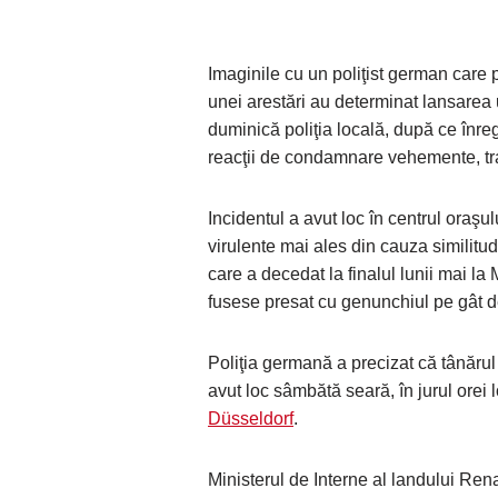
Imaginile cu un poliţist german care
unei arestări au determinat lansarea 
duminică poliţia locală, după ce înre
reacţii de condamnare vehemente, tr
Incidentul a avut loc în centrul oraşul
virulente mai ales din cauza similitu
care a decedat la finalul lunii mai la
fusese presat cu genunchiul pe gât d
Poliţia germană a precizat că tânărul 
avut loc sâmbătă seară, în jurul orei 
Düsseldorf
.
Ministerul de Interne al landului Re