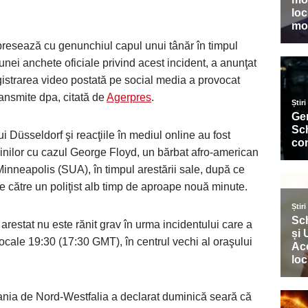
 presează cu genunchiul capul unui tânăr în timpul
unei anchete oficiale privind acest incident, a anunţat
gistrarea video postată pe social media a provocat
ansmite dpa, citată de
Agerpres
.
ui Düsseldorf şi reacţiile în mediul online au fost
dinilor cu cazul George Floyd, un bărbat afro-american
 Minneapolis (SUA), în timpul arestării sale, după ce
e către un poliţist alb timp de aproape nouă minute.
arestat nu este rănit grav în urma incidentului care a
locale 19:30 (17:30 GMT), în centrul vechi al oraşului
nania de Nord-Westfalia a declarat duminică seară că