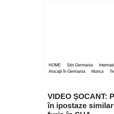
Sari
la
conținut
HOME
Știri Germania
Internaț
Alocaţii în Germania
Munca
Te
VIDEO ȘOCANT: Pol
în ipostaze similar