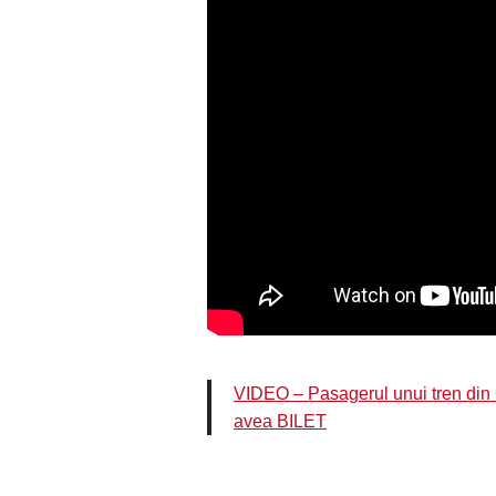
VIDEO – Pasagerul unui tren din 
avea BILET