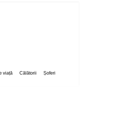
e viață
Călătorii
Șoferi