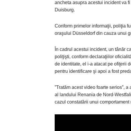
ancheta asupra acestui incident va fi 
Duisburg.
Conform primelor informaţii, poliţia f
oraşului Düsseldorf din cauza unui gru
În cadrul acestui incident, un tânăr ca
poliţişti, conform declaraţiilor oficial
de identitate, el i-a atacat pe ofiţerii 
pentru identificare şi apoi a fost predat
”Tratăm acest video foarte serios”, a 
al landului Renania de Nord-Westfali
cazul constatării unui comportament 