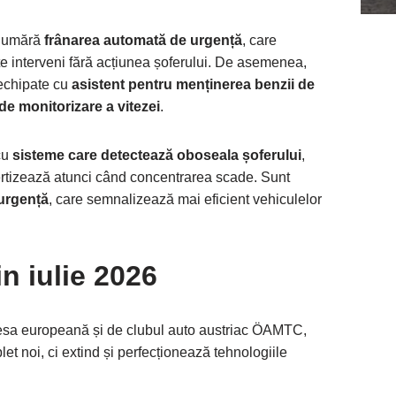
e numără
frânarea automată de urgență
, care
te interveni fără acțiunea șoferului. De asemenea,
 echipate cu
asistent pentru menținerea benzii de
 de monitorizare a vitezei
.
cu
sisteme care detectează oboseala șoferului
,
ertizează atunci când concentrarea scade. Sunt
 urgență
, care semnalizează mai eficient vehiculelor
n iulie 2026
 presa europeană și de clubul auto austriac ÖAMTC,
et noi, ci extind și perfecționează tehnologiile