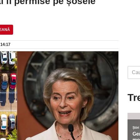
i fi permise pe șosele
EANĂ
 14:17
Tr