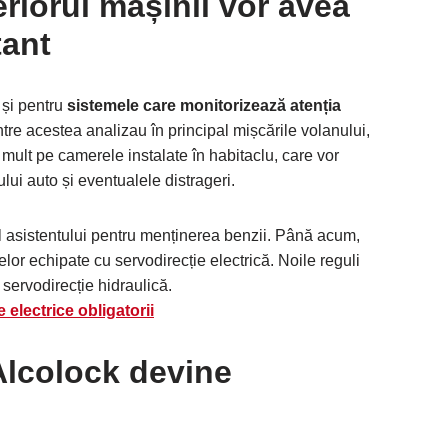
riorul mașinii vor avea
tant
 și pentru
sistemele care monitorizează atenția
re acestea analizau în principal mișcările volanului,
mult pe camerele instalate în habitaclu, care vor
i auto și eventualele distrageri.
al asistentului pentru menținerea benzii. Până acum,
elor echipate cu servodirecție electrică. Noile reguli
 servodirecție hidraulică.
 electrice obligatorii
 Alcolock devine