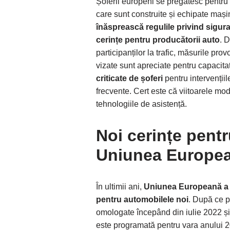
Șoferii europeni se pregătesc pentr
care sunt construite și echipate mași
înăsprească regulile privind sigura
cerințe pentru producătorii auto
. 
participanților la trafic, măsurile pr
vizate sunt apreciate pentru capacitat
criticate de șoferi
pentru intervenții
frecvente. Cert este că viitoarele m
tehnologiile de asistență.
Noi cerințe pentr
Uniunea Europe
În ultimii ani,
Uniunea Europeană a in
pentru automobilele noi
. După ce p
omologate începând din iulie 2022 și 
este programată pentru vara anului 