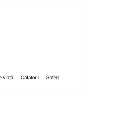
e viață
Călătorii
Șoferi