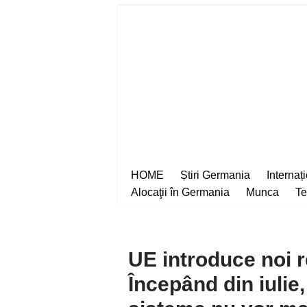
Sari
la
conținut
HOME
Știri Germania
Internaț
Alocaţii în Germania
Munca
Te
UE introduce noi 
Începând din iulie