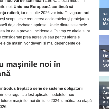
u un
nou val de schimbări
care va afecta modul în
nile noi.
Uniunea Europeană continuă să
nța rutieră
, iar din iulie 2026 vor intra în vigoare
noi
Deși scopul este reducerea accidentelor și protejarea
ovoacă deja dezbateri aprinse. Unele dintre sistemele
ea lor de a preveni incidentele, în timp ce altele sunt
le considerate prea agresive sau pentru alertele
odele de mașini vor deveni și mai dependente de
u mașinile noi în
ană
trodus treptat o serie de sisteme obligatorii
rimele reguli au fost aplicate modelelor nou
tuturor mașinilor noi din iulie 2024, următoarea etapă
2026.