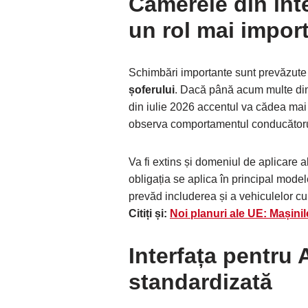
Camerele din inte
un rol mai impor
Schimbări importante sunt prevăzute
șoferului
. Dacă până acum multe dint
din iulie 2026 accentul va cădea mai 
observa comportamentul conducătorulu
Va fi extins și domeniul de aplicare 
obligația se aplica în principal model
prevăd includerea și a vehiculelor cu
Citiți și:
Noi planuri ale UE: Mașinile
Interfața pentru
standardizată