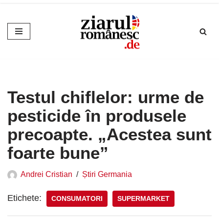
Sari
la
conținut
Testul chiflelor: urme de
pesticide în produsele
precoapte. „Acestea sunt
foarte bune”
Andrei Cristian
Știri Germania
Etichete:
CONSUMATORI
SUPERMARKET