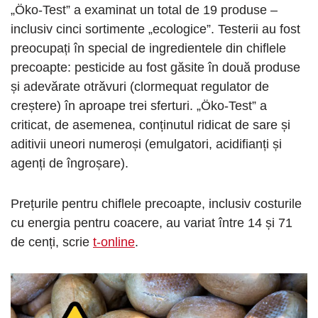
„Öko-Test” a examinat un total de 19 produse –
inclusiv cinci sortimente „ecologice”. Testerii au fost
preocupați în special de ingredientele din chiflele
precoapte: pesticide au fost găsite în două produse
și adevărate otrăvuri (clormequat regulator de
creștere) în aproape trei sferturi. „Öko-Test” a
criticat, de asemenea, conținutul ridicat de sare și
aditivii uneori numeroși (emulgatori, acidifianți și
agenți de îngroșare).
Prețurile pentru chiflele precoapte, inclusiv costurile
cu energia pentru coacere, au variat între 14 și 71
de cenți, scrie
t-online
.