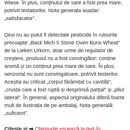
Wiese. În plus, conținutul de sare a fost prea mare,
potrivit testatorilor. Nota generala asadar:
„satisfacator”.
Deși nu au putut fi detectate pesticide în rulourile
precoapte „Back Mich 5 Stone Oven Buns Wheat”
de la Lieken Urkorn, doar urme de regulator de
creștere, produsul nu a fost convingător: conține
aromă și un conținut prea mare de sare. În plus,
senzorial nu sunt convingatoare, potrivit testerilor.
Aceștia au criticat „corpul fărâmițat cu cavități”,
„crusta care a fost ruptă și desprinsă parțial” și „pliul
lateral”. În general, aspectul originalului diferă foarte
mult de ilustrația de pe ambalaj. Nota generală:
„suficient”.
Citește și ➡
Chipsurile eșuează la test în