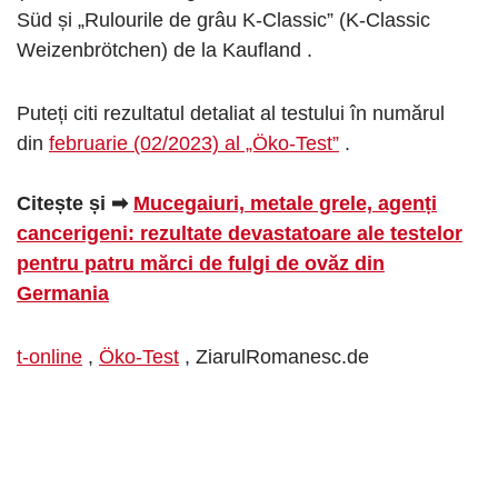
Süd și „Rulourile de grâu K-Classic” (K-Classic
Weizenbrötchen) de la Kaufland .
Puteți citi rezultatul detaliat al testului în numărul
din
februarie (02/2023) al „Öko-Test”
.
Citește și ➡
Mucegaiuri, metale grele, agenți
cancerigeni: rezultate devastatoare ale testelor
pentru patru mărci de fulgi de ovăz din
Germania
t-online
,
Öko-Test
, ZiarulRomanesc.de