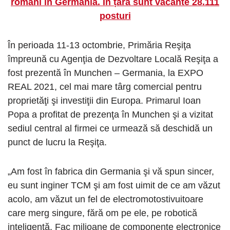
români în Germania. În țară sunt vacante 28.111
posturi
În perioada 11-13 octombrie, Primăria Reşiţa
împreună cu Agenţia de Dezvoltare Locală Reşiţa a
fost prezentă în Munchen – Germania, la EXPO
REAL 2021, cel mai mare târg comercial pentru
proprietăţi şi investiţii din Europa. Primarul Ioan
Popa a profitat de prezenţa în Munchen şi a vizitat
sediul central al firmei ce urmează să deschidă un
punct de lucru la Reşiţa.
„Am fost în fabrica din Germania şi vă spun sincer,
eu sunt inginer TCM şi am fost uimit de ce am văzut
acolo, am văzut un fel de electromotostivuitoare
care merg singure, fără om pe ele, pe robotică
inteligentă. Fac milioane de componente electronice