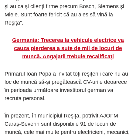
şi au ca şi clienţi firme precum Bosch, Siemens şi
Miele. Sunt foarte fericit că au ales să vină la
Reşiţa”.
Germania: Trecerea la vehicule electrice va
cauza pierderea a sute de mii de locuri de
muncă. Angajații trebuie recalificați
Primarul Ioan Popa a invitat toţi reşiţenii care nu au
loc de muncă să-şi pregătească CV-urile deoarece
în perioada următoare investitorul german va
recruta personal.
În prezent, în municipiul Reşiţa, potrivit AJOFM
Caraş-Severin sunt disponibile 91 de locuri de
muncă, cele mai multe pentru electricieni, mecanici,