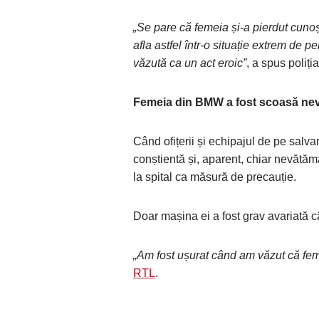
„Se pare că femeia și-a pierdut cunoș
afla astfel într-o situație extrem de 
văzută ca un act eroic
”
, a spus poliția
Femeia din BMW a fost scoasă ne
Când ofițerii și echipajul de pe salva
conștientă și, aparent, chiar nevătăm
la spital ca măsură de precauție.
Doar mașina ei a fost grav avariată c
„Am fost ușurat când am văzut că feme
RTL
.