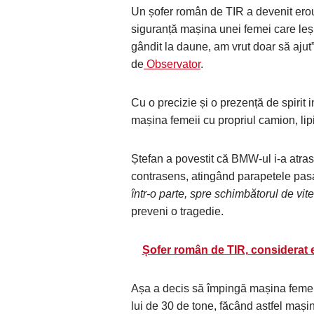
Un șofer român de TIR a devenit ero
siguranță mașina unei femei care le
gândit la daune, am vrut doar să ajut”
de
Observator
.
Cu o precizie și o prezență de spirit 
mașina femeii cu propriul camion, lip
Ștefan a povestit că BMW-ul i-a atras
contrasens, atingând parapetele pas
într-o parte, spre schimbătorul de vit
preveni o tragedie.
Șofer român de TIR, considerat e
Așa a decis să împingă mașina femei
lui de 30 de tone, făcând astfel maș