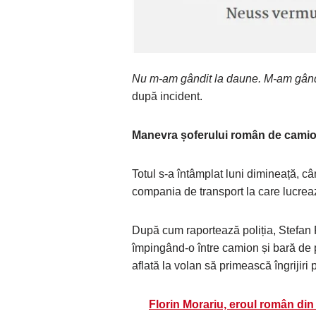
Nu m-am gândit la daune. M-am gândit 
după incident.
Manevra șoferului român de camion
Totul s-a întâmplat luni dimineață, c
compania de transport la care lucrea
După cum raportează poliția, Stefan 
împingând-o între camion și bară de pro
aflată la volan să primească îngrijir
Florin Morariu, eroul român din 