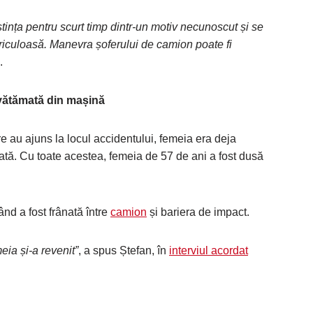
tința pentru scurt timp dintr-un motiv necunoscut și se
periculoasă. Manevra șoferului de camion poate fi
.
vătămată din mașină
re au ajuns la locul accidentului, femeia era deja
ată. Cu toate acestea, femeia de 57 de ani a fost dusă
ând a fost frânată între
camion
și bariera de impact.
ia și-a revenit”
, a spus Ștefan, în
interviul acordat