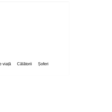
e viață
Călătorii
Șoferi