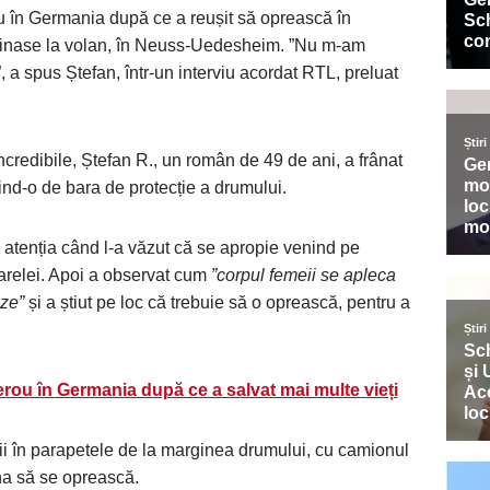
u în Germania după ce a reușit să oprească în
șinase la volan, în Neuss-Uedesheim. ”Nu m-am
, a spus Ștefan, într-un interviu acordat RTL, preluat
incredibile, Ștefan R., un român de 49 de ani, a frânat
ind-o de bara de protecție a drumului.
 atenția când l-a văzut că se apropie venind pe
arelei. Apoi a observat cum
”corpul femeii se apleca
eze”
și a știut pe loc că trebuie să o oprească, pentru a
rou în Germania după ce a salvat mai multe vieți
i în parapetele de la marginea drumului, cu camionul
ina să se oprească.