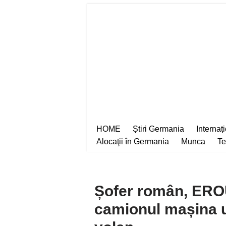
Sari
la
conținut
HOME
Știri Germania
Internaț
Alocaţii în Germania
Munca
Te
Șofer român, EROU
camionul mașina u