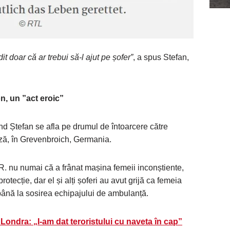
doar că ar trebui să-l ajut pe șofer”
, a spus Stefan,
, un ”act eroic”
ând Ștefan se afla pe drumul de întoarcere către
ză, în Grevenbroich, Germania.
R. nu numai că a frânat mașina femeii inconștiente,
tecție, dar el și alți șoferi au avut grijă ca femeia
i până la sosirea echipajului de ambulanță.
Londra: „I-am dat teroristului cu naveta în cap”