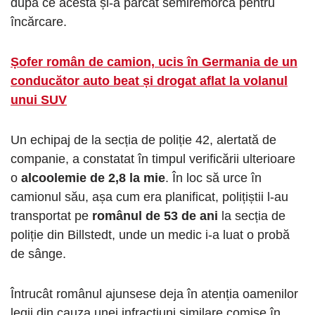
după ce acesta și-a parcat semiremorca pentru
încărcare.
Șofer român de camion, ucis în Germania de un
conducător auto beat și drogat aflat la volanul
unui SUV
Un echipaj de la secția de poliție 42, alertată de
companie, a constatat în timpul verificării ulterioare
o
alcoolemie de 2,8 la mie
. În loc să urce în
camionul său, așa cum era planificat, polițiștii l-au
transportat pe
românul de 53 de ani
la secția de
poliție din Billstedt, unde un medic i-a luat o probă
de sânge.
Întrucât românul ajunsese deja în atenția oamenilor
legii din cauza unei infracțiuni similare comise în