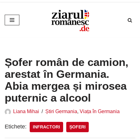
Sari
la
conținut
Șofer român de camion,
arestat în Germania.
Abia mergea și mirosea
puternic a alcool
Liana Mihai
Știri Germania
,
Viața în Germania
Etichete:
INFRACTORI
ȘOFERI