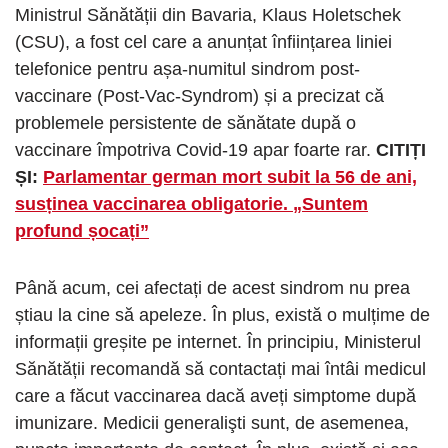
Ministrul Sănătății din Bavaria, Klaus Holetschek
(CSU), a fost cel care a anunțat înființarea liniei
telefonice pentru așa-numitul sindrom post-
vaccinare (Post-Vac-Syndrom) și a precizat că
problemele persistente de sănătate după o
vaccinare împotriva Covid-19 apar foarte rar.
CITIȚI
ȘI:
Parlamentar german mort subit la 56 de ani,
susținea vaccinarea obligatorie. „Suntem
profund șocați”
Până acum, cei afectați de acest sindrom nu prea
știau la cine să apeleze. În plus, există o mulțime de
informații greșite pe internet. În principiu, Ministerul
Sănătății recomandă să contactați mai întâi medicul
care a făcut vaccinarea dacă aveți simptome după
imunizare. Medicii generalişti sunt, de asemenea,