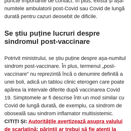
puncte importante de contact. În plus, există și așa-
numitele ambulatorii post-Covid sau Covid de lungă
durată pentru cazuri deosebit de dificile.
Se știu puține lucruri despre
sindromul post-vaccinare
Potrivit ministrului, se știu puține despre așa-numitul
sindrom post-vaccinare. În plus, termenul „post-
vaccinare” nu reprezintă încă o denumire definită a
unei boli, adică un tablou clinic eterogen care poate
apărea la intervale diferite după vaccinarea Covid
19. Simptomele ar fi descrise într-un mod similar cu
Covid de lungă durată, de exemplu, ca sindrom de
oboseală sau sindrom inflamator multisistemic.
CITIȚI ȘI:
Autorităţile avertizează asupra valului
de scarlatină: părinții ar trebui să fie atenți la