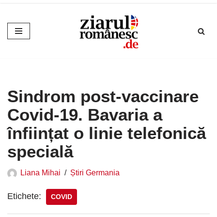
Sari
la
conținut
Sindrom post-vaccinare
Covid-19. Bavaria a
înființat o linie telefonică
specială
Liana Mihai
Știri Germania
Etichete:
COVID