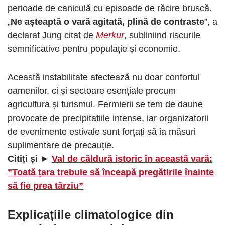
perioade de caniculă cu episoade de răcire bruscă.
„
Ne așteaptă o vară agitată, plină de contraste
”, a
declarat Jung citat de
Merkur
, subliniind riscurile
semnificative pentru populație și economie.
Această instabilitate afectează nu doar confortul
oamenilor, ci și sectoare esențiale precum
agricultura și turismul. Fermierii se tem de daune
provocate de precipitațiile intense, iar organizatorii
de evenimente estivale sunt forțați să ia măsuri
suplimentare de precauție.
Citiți și ►
Val de căldură istoric în această vară:
”Toată țara trebuie să înceapă pregătirile înainte
să fie prea târziu”
Explicațiile climatologice din