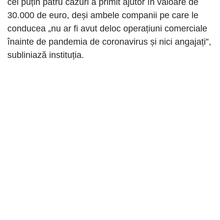
cel puțin patru cazuri a primit ajutor în valoare de
30.000 de euro, deși ambele companii pe care le
conducea „nu ar fi avut deloc operațiuni comerciale
înainte de pandemia de coronavirus și nici angajați”,
subliniază instituția.