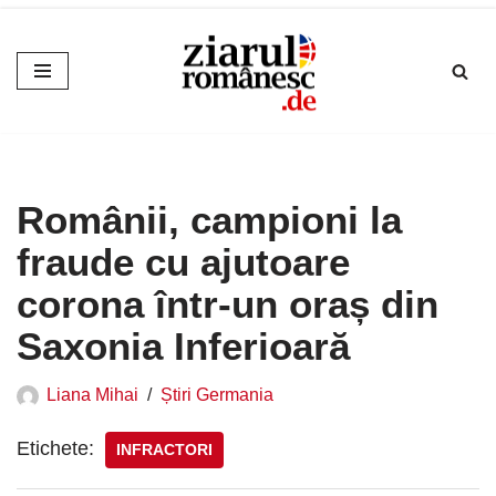
Sari
la
conținut
Românii, campioni la
fraude cu ajutoare
corona într-un oraș din
Saxonia Inferioară
Liana Mihai
Știri Germania
Etichete:
INFRACTORI