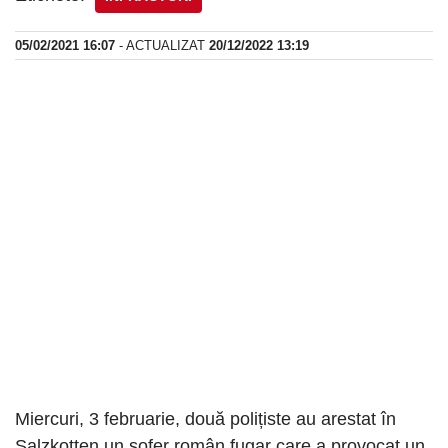
05/02/2021 16:07
- ACTUALIZAT
20/12/2022 13:19
Miercuri, 3 februarie, două polițiste au arestat în
Salzkotten un șofer român fugar care a provocat un