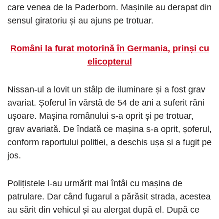
care venea de la Paderborn. Mașinile au derapat din
sensul giratoriu și au ajuns pe trotuar.
Români la furat motorină în Germania, prinși cu
elicopterul
Nissan-ul a lovit un stâlp de iluminare și a fost grav
avariat. Șoferul în vârstă de 54 de ani a suferit răni
ușoare. Mașina românului s-a oprit și pe trotuar,
grav avariată. De îndată ce mașina s-a oprit, șoferul,
conform raportului poliției, a deschis ușa și a fugit pe
jos.
Polițistele l-au urmărit mai întâi cu mașina de
patrulare. Dar când fugarul a părăsit strada, acestea
au sărit din vehicul și au alergat după el. După ce