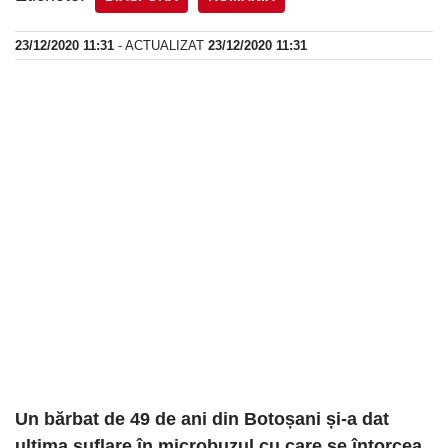
23/12/2020 11:31
- ACTUALIZAT
23/12/2020 11:31
Un bărbat de 49 de ani din Botoșani și-a dat
ultima suflare în microbuzul cu care se întorcea