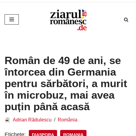
Sari
la
conținut
Român de 49 de ani, se
întorcea din Germania
pentru sărbători, a murit
în microbuz, mai avea
puțin până acasă
Adrian Rădulescu
România
Etichete:
DIASPORA
ROMANIA