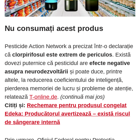
Nu consumați acest produs
Pesticide Action Network a precizat într-o declarație
că
clorpirifosul este extrem de periculos
. Există
dovezi puternice că pesticidul are
efecte negative
asupra neurodezvoltării
și poate duce, printre
altele, la reducerea coeficientului de inteligență,
pierderea memoriei de lucru și probleme de atenție,
relatează
T-online.de
.
(continuă mai jos)
Citiți și:
Rechemare pentru produsul congelat
Edeka: Producătorul avertizează – există riscul
de sângerare internă
Prin urmare, Oficiul Federal pentru Protecția