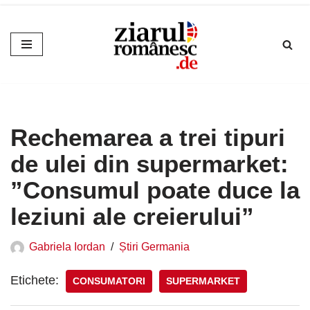
Sari
la
conținut
Rechemarea a trei tipuri
de ulei din supermarket:
”Consumul poate duce la
leziuni ale creierului”
Gabriela Iordan
Știri Germania
Etichete:
CONSUMATORI
SUPERMARKET