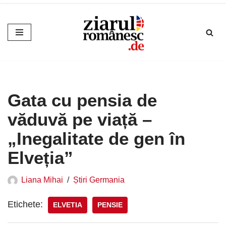
Sari
la
conținut
Gata cu pensia de
văduvă pe viață –
„Inegalitate de gen în
Elveția”
Liana Mihai
Știri Germania
Etichete:
ELVETIA
PENSIE