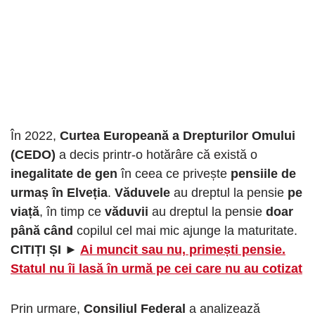
În 2022,
Curtea Europeană a Drepturilor Omului
(CEDO)
a decis printr-o hotărâre că există o
inegalitate de gen
în ceea ce privește
pensiile de
urmaș în Elveția
.
Văduvele
au dreptul la pensie
pe
viață
, în timp ce
văduvii
au dreptul la pensie
doar
până când
copilul cel mai mic ajunge la maturitate.
CITIȚI ȘI ►
Ai muncit sau nu, primești pensie.
Statul nu îi lasă în urmă pe cei care nu au cotizat
Prin urmare,
Consiliul Federal
a analizează