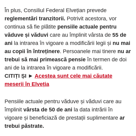
În plus, Consiliul Federal Elvețian prevede
reglementări tranzitorii.
Potrivit acestora, vor
continua să fie plătite
pensiile actuale pentru
văduve și văduvi
care au împlinit vârsta de
55 de
ani
la intrarea în vigoare a modificării legii și
nu mai
au copii în întreținere
. Persoanele mai tinere
nu ar
trebui să mai primească pensie
în termen de doi
ani de la intrarea în vigoare a modificării.
CITIȚI ȘI ►
Acestea sunt cele mai căutate
meserii în Elveția
Pensiile actuale pentru văduve și văduvi care au
împlinit
vârsta de 50 de ani
la data intrării în
vigoare și beneficiază de prestații suplimentare
ar
trebui păstrate.