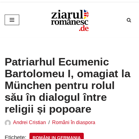
Sari
la
conținut
Patriarhul Ecumenic
Bartolomeu I, omagiat la
München pentru rolul
său în dialogul între
religii și popoare
Andrei Cristian
Români în diaspora
Etichete:
ROMÂNI IN GERMANIA