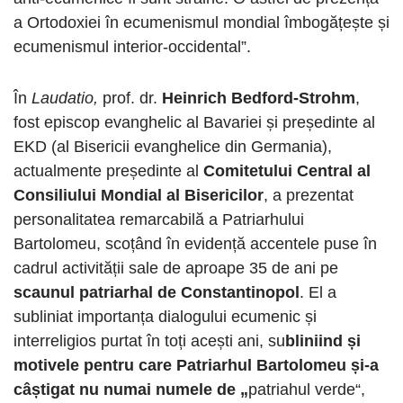
a Ortodoxiei în ecumenismul mondial îmbogățește și
ecumenismul interior-occidental”.
În
Laudatio,
prof. dr.
Heinrich Bedford-Strohm
,
fost episcop evanghelic al Bavariei și președinte al
EKD (al Bisericii evanghelice din Germania),
actualmente președinte al
Comitetului Central al
Consiliului Mondial al Bisericilor
, a prezentat
personalitatea remarcabilă a Patriarhului
Bartolomeu, scoțând în evidență accentele puse în
cadrul activității sale de aproape 35 de ani pe
scaunul patriarhal de Constantinopol
. El a
subliniat importanța dialogului ecumenic și
interreligios purtat în toți acești ani, su
bliniind și
motivele pentru care Patriarhul Bartolomeu și-a
câștigat nu numai numele de „
patriahul verde“,