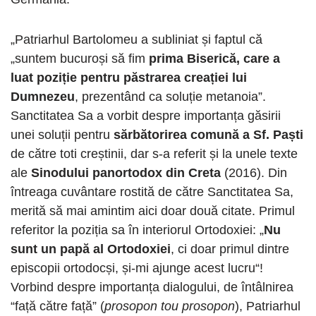
„Patriarhul Bartolomeu a subliniat și faptul că
„suntem bucuroși să fim
prima Biserică, care a
luat poziție pentru păstrarea creației lui
Dumnezeu
, prezentând ca soluție metanoia”.
Sanctitatea Sa a vorbit despre importanța găsirii
unei soluții pentru
sărbătorirea comună a Sf. Paști
de către toti creștinii, dar s-a referit și la unele texte
ale
Sinodului panortodox din Creta
(2016). Din
întreaga cuvântare rostită de către Sanctitatea Sa,
merită să mai amintim aici doar două citate. Primul
referitor la poziția sa în interiorul Ortodoxiei: „
Nu
sunt un papă al Ortodoxiei
, ci doar primul dintre
episcopii ortodocși, și-mi ajunge acest lucru“!
Vorbind despre importanța dialogului, de întâlnirea
“față către față” (
prosopon tou prosopon
), Patriarhul