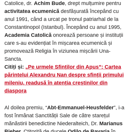
Catolice, dr.
Achim Bude
, drept mulțumire pentru
activitatea ecumenică
desfășurată începând cu
anul 1991, când a urcat pe tronul patriarhal de la
Constantinopol (Istanbul). Începând cu anul 1995,
Academia Catolică
onorează persoane și instituții
care s-au evidențiat în mișcarea ecumenică și
promovează Religia în viziunea mișcării Una-
Sancta.
Citiți și:
„Pe urmele Sfinților din Apus”: Cartea
părintelui Alexandru Nan despre sfinții primului
mileniu, readusă în atenția creștinilor din
diaspora
Al doilea premiu, “
Abt-Emmanuel-Heusfelder
”, i-a
fost înmânat Sanctității Sale de către starețul
mănăstirii benedictine Niederalteich, Dr.
Marianus
Bieber.
Ctitorită de ducele
Odilo de Bavaria
în