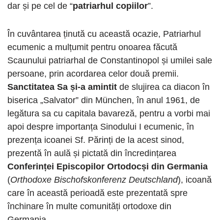
dar și pe cel de “
patriarhul copiilor
”.
În cuvântarea ținută cu această ocazie, Patriarhul
ecumenic a mulțumit pentru onoarea făcută
Scaunului patriarhal de Constantinopol și umilei sale
persoane, prin acordarea celor două premii.
Sanctitatea Sa și-a amintit
de slujirea ca diacon în
biserica „Salvator” din München, în anul 1961, de
legătura sa cu capitala bavareză, pentru a vorbi mai
apoi despre importanța Sinodului I ecumenic, în
prezența icoanei Sf. Părinți de la acest sinod,
prezentă în aulă și pictată din încredințarea
Conferinței Episcopilor Ortodocși din Germania
(
Orthodoxe Bischofskonferenz Deutschland
), icoană
care în această perioadă este prezentată spre
închinare în multe comunități ortodoxe din
Germania.