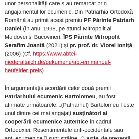
unor personalități care s-au remarcat prin
angajamentul lor ecumenic. Din Patriarhia Ortodoxă
Română au primit acest premiu
PF Părinte Patriarh
Daniel
(în anul 1998, pe atunci Mitropolit al
Moldovei și Bucovinei),
ÎPS Părinte Mitropolit
Serafim Joantă
(2021) și
pr. prof. dr. Viorel Ioniță
(2006) (Cf.
https://www.abtei-
niederaltaich.de/oekumene/abt-emmanuel-
heufelder-preis
).
În argumentația acordării celor două premii
Patriarhului ecumenic Bartolomeu
, au fost
afirmate următoarele: „(Patriarhul) Bartolomeu I este
unul dintre cei mai angajați
susținători ai
cooperării ecumenice autentice
în cadrul
Ortodoxiei. Resentimentele anti-occidentale sau
anti-ecumenice îi sunt străine. O astfel de prezență