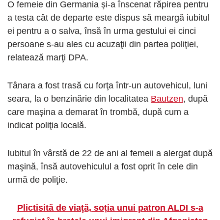
O femeie din Germania şi-a înscenat răpirea pentru
a testa cât de departe este dispus să meargă iubitul
ei pentru a o salva, însă în urma gestului ei cinci
persoane s-au ales cu acuzaţii din partea poliţiei,
relatează marţi DPA.
Tânara a fost trasă cu forţa într-un autovehicul, luni
seara, la o benzinărie din localitatea
Bautzen
, după
care maşina a demarat în trombă, după cum a
indicat poliţia locală.
Iubitul în vârstă de 22 de ani al femeii a alergat după
maşină, însă autovehiculul a fost oprit în cele din
urmă de poliţie.
Plictisită de viaţă, soția unui patron ALDI s-a