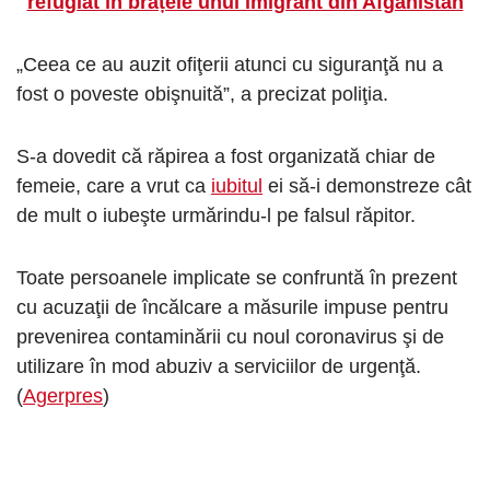
refugiat în brațele unui imigrant din Afganistan
„Ceea ce au auzit ofiţerii atunci cu siguranţă nu a
fost o poveste obişnuită”, a precizat poliţia.
S-a dovedit că răpirea a fost organizată chiar de
femeie, care a vrut ca
iubitul
ei să-i demonstreze cât
de mult o iubeşte urmărindu-l pe falsul răpitor.
Toate persoanele implicate se confruntă în prezent
cu acuzaţii de încălcare a măsurile impuse pentru
prevenirea contaminării cu noul coronavirus şi de
utilizare în mod abuziv a serviciilor de urgenţă.
(
Agerpres
)