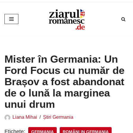
Sari
la
conținut
Mister în Germania: Un
Ford Focus cu număr de
Brașov a fost abandonat
de o lună la marginea
unui drum
Liana Mihai
Știri Germania
Etichete:
GERMANIA
ROMÂNI IN GERMANIA