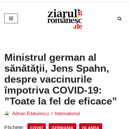
Sari
la
conținut
Ministrul german al
sănătăţii, Jens Spahn,
despre vaccinurile
împotriva COVID-19:
”Toate la fel de eficace”
Adrian Rădulescu
Internațional
Etichete:
COVID
GERMANIA
OLANDA