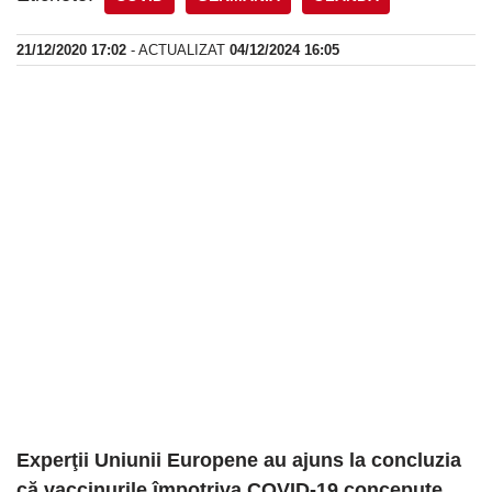
21/12/2020 17:02
- ACTUALIZAT
04/12/2024 16:05
Experţii Uniunii Europene au ajuns la concluzia
că vaccinurile împotriva COVID-19 concepute