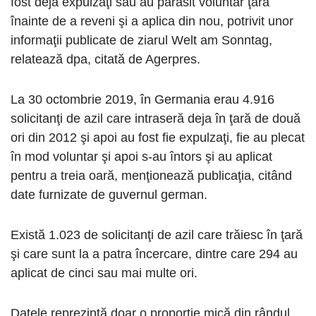
fost deja expulzaţi sau au părăsit voluntar ţara
înainte de a reveni şi a aplica din nou, potrivit unor
informaţii publicate de ziarul Welt am Sonntag,
relatează dpa, citată de Agerpres.
La 30 octombrie 2019, în Germania erau 4.916
solicitanţi de azil care intraseră deja în ţară de două
ori din 2012 şi apoi au fost fie expulzaţi, fie au plecat
în mod voluntar şi apoi s-au întors şi au aplicat
pentru a treia oară, menţionează publicaţia, citând
date furnizate de guvernul german.
Există 1.023 de solicitanţi de azil care trăiesc în ţară
şi care sunt la a patra încercare, dintre care 294 au
aplicat de cinci sau mai multe ori.
Datele reprezintă doar o proporţie mică din rândul