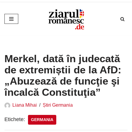
Sari
la
conținut
Merkel, dată în judecată
de extremiștii de la AfD:
„Abuzează de funcţie şi
încalcă Constituţia”
Liana Mihai
Știri Germania
Etichete:
GERMANIA