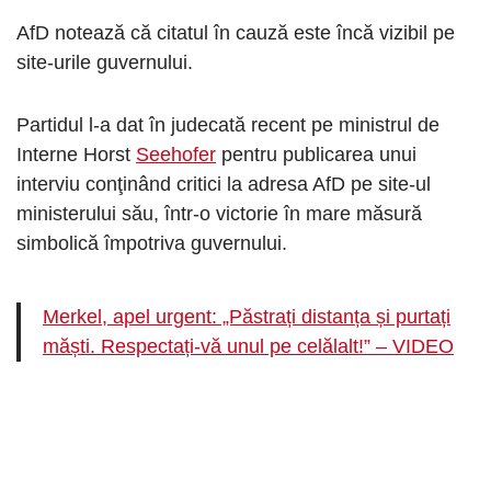
AfD notează că citatul în cauză este încă vizibil pe
site-urile guvernului.
Partidul l-a dat în judecată recent pe ministrul de
Interne Horst
Seehofer
pentru publicarea unui
interviu conţinând critici la adresa AfD pe site-ul
ministerului său, într-o victorie în mare măsură
simbolică împotriva guvernului.
Merkel, apel urgent: „Păstrați distanța și purtați
măști. Respectați-vă unul pe celălalt!” – VIDEO