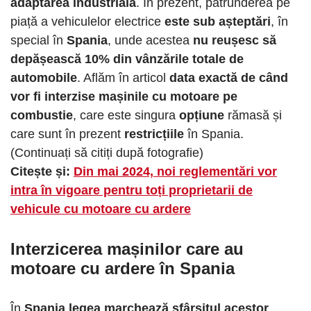
adaptarea industrială
. În prezent, pătrunderea pe
piață a vehiculelor electrice
este sub așteptări
, în
special în
Spania
, unde acestea
nu reușesc să
depășească 10% din vânzările totale de
automobile
. Aflăm în articol
data exactă de când
vor fi interzise mașinile cu motoare pe
combustie
, care este singura
opțiune
rămasă și
care sunt în prezent
restricțiile
în Spania.
(Continuați să citiți după fotografie)
Citește și:
Din mai 2024, noi reglementări vor
intra în vigoare pentru toți proprietarii de
vehicule cu motoare cu ardere
Interzicerea mașinilor care au
motoare cu ardere în
Spania
În
Spania legea marchează sfârșitul acestor