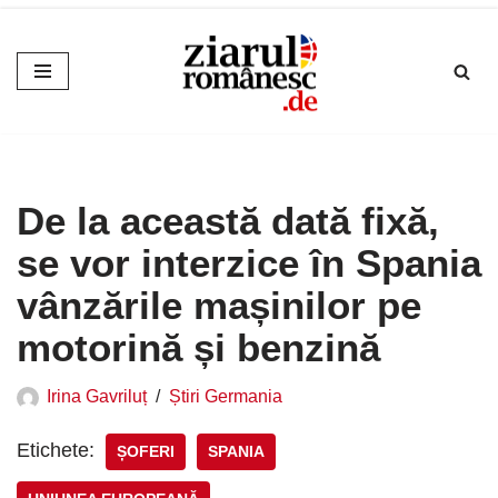
Sari
la
conținut
De la această dată fixă,
se vor interzice în Spania
vânzările mașinilor pe
motorină și benzină
Irina Gavriluț
Știri Germania
Etichete:
ȘOFERI
SPANIA