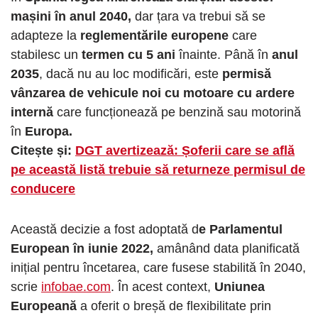
mașini în anul 2040,
dar țara va trebui să se
adapteze la
reglementările europene
care
stabilesc un
termen cu 5 ani
înainte. Până în
anul
2035
, dacă nu au loc modificări, este
permisă
vânzarea de vehicule noi cu motoare cu ardere
internă
care funcționează pe benzină sau motorină
în
Europa.
Citește și:
DGT avertizează: Șoferii care se află
pe această listă trebuie să returneze permisul de
conducere
Această decizie a fost adoptată d
e Parlamentul
European în iunie 2022,
amânând data planificată
inițial pentru încetarea, care fusese stabilită în 2040,
scrie
infobae.com
. În acest context,
Uniunea
Europeană
a oferit o breșă de flexibilitate prin