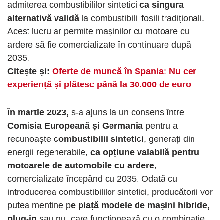
admiterea combustibililor sintetici
ca singura
alternativă validă
la combustibilii fosili tradiționali.
Acest lucru ar permite mașinilor cu motoare cu
ardere să fie comercializate în continuare după
2035.
Citește și:
Oferte de muncă în Spania: Nu cer
experiență și plătesc până la 30.000 de euro
În martie 2023,
s-a ajuns la un consens între
Comisia Europeană și Germania
pentru a
recunoaște
combustibilii sintetici
, generați din
energii regenerabile,
ca opțiune valabilă pentru
motoarele de automobile cu ardere
,
comercializate începând cu 2035. Odată cu
introducerea combustibililor sintetici, producătorii vor
putea menține p
e piață modele de mașini hibride,
plug-in
sau nu, care funcționează cu o combinație