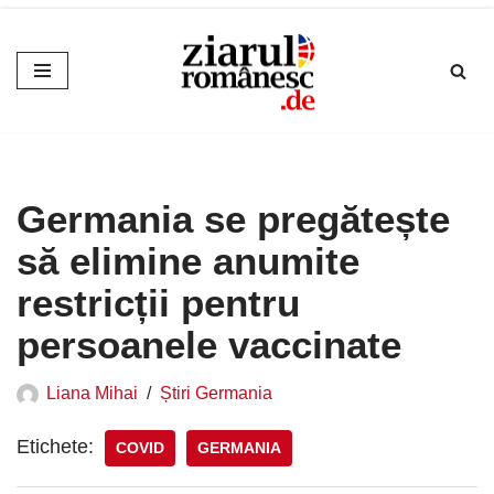
Sari
la
conținut
Germania se pregătește
să elimine anumite
restricții pentru
persoanele vaccinate
Liana Mihai
Știri Germania
Etichete:
COVID
GERMANIA