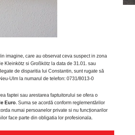
in imagine, care au observat ceva suspect in zona
tile Kleinkötz si Großkötz la data de 31.01. sau
legate de disparitia lui Constantin, sunt rugate să
n Neu-Ulm la numarul de telefon: 0731/8013-0
rea faptei sau arestarea faptuitorului se ofera o
de Euro
. Suma se acordă conform reglementărilor
rda numai persoanelor private si nu funcționarilor
lor face parte din obligatia lor profesionala.