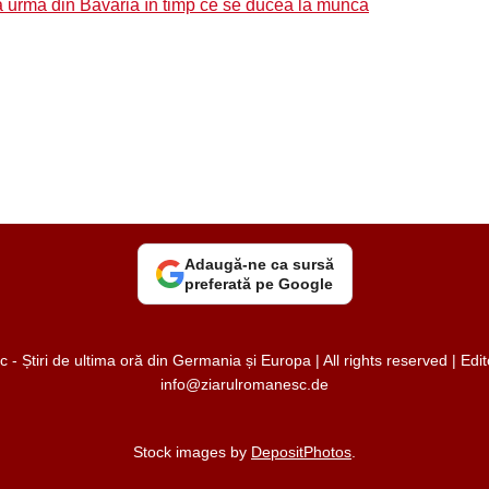
ă urmă din Bavaria în timp ce se ducea la muncă
Adaugă-ne ca sursă
preferată pe Google
 Știri de ultima oră din Germania și Europa | All rights reserved | Ed
info@ziarulromanesc.de
Stock images by
DepositPhotos
.