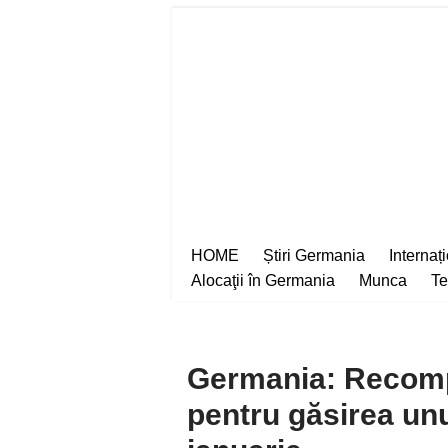
Sari
la
conținut
HOME
Știri Germania
Internaț
Alocaţii în Germania
Munca
Te
Germania: Recomp
pentru găsirea un