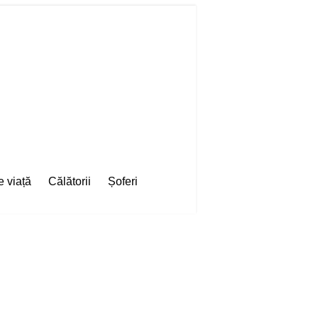
e viață
Călătorii
Șoferi