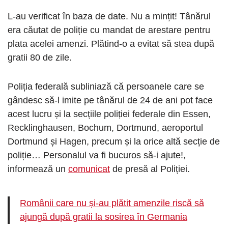
L-au verificat în baza de date. Nu a mințit! Tânărul
era căutat de poliție cu mandat de arestare pentru
plata acelei amenzi. Plătind-o a evitat să stea după
gratii 80 de zile.
Poliția federală subliniază că persoanele care se
gândesc să-l imite pe tânărul de 24 de ani pot face
acest lucru și la secțiile poliției federale din Essen,
Recklinghausen, Bochum, Dortmund, aeroportul
Dortmund și Hagen, precum și la orice altă secție de
poliție… Personalul va fi bucuros să-i ajute!,
informează un
comunicat
de presă al Poliției.
Românii care nu și-au plătit amenzile riscă să
ajungă după gratii la sosirea în Germania