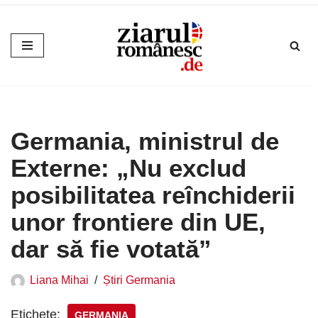
Sari
la
conținut
Germania, ministrul de
Externe: „Nu exclud
posibilitatea reînchiderii
unor frontiere din UE,
dar să fie votată”
Liana Mihai
Știri Germania
Etichete:
GERMANIA