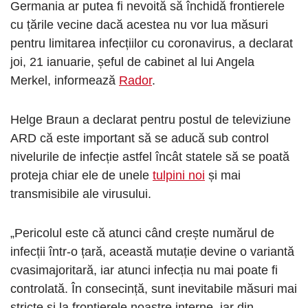
Germania ar putea fi nevoită să închidă frontierele
cu țările vecine dacă acestea nu vor lua măsuri
pentru limitarea infecțiilor cu coronavirus, a declarat
joi, 21 ianuarie, șeful de cabinet al lui Angela
Merkel, informează
Rador
.
Helge Braun a declarat pentru postul de televiziune
ARD că este important să se aducă sub control
nivelurile de infecție astfel încât statele să se poată
proteja chiar ele de unele
tulpini noi
și mai
transmisibile ale virusului.
„Pericolul este că atunci când crește numărul de
infecții într-o țară, această mutație devine o variantă
cvasimajoritară, iar atunci infecția nu mai poate fi
controlată. În consecință, sunt inevitabile măsuri mai
stricte și la frontierele noastre interne, iar din