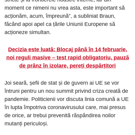
moment ce nimeni nu vrea asta, este important să
acționăm, acum, împreună”, a subliniat Braun,
făcând apoi apel ca țările Uniunii Europene să
acționeze simultan.
Decizia este luată: Blocaj până în 14 februarie,
noi reguli masive – test rapid obligatoriu, pauză
de prânz în izolare, pereți despărțitori
Joi seară, șefii de stat și de guvern ai UE se vor
întruni pentru un nou summit privind criza creată de
pandemie. Politicienii vor discuta linia comună a UE
în lupta împotriva coronavirusului care, mai presus
de orice, ar trebui prevenită răspândirea noilor
mutanți periculoși.