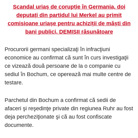
Scandal uriaș de corupție în Germania, doi
deputați din partidul lui Merkel au primit
comisioane uriașe pentru achiziții de măști din
bani publici, DEMISII răsunătoare
Procurorii germani specializaţi în infracţiuni
economice au confirmat că sunt în curs investigaţii
ce vizează două persoane de la o companie cu
sediul în Bochum, ce operează mai multe centre de
testare.
Parchetul din Bochum a confirmat că sedii de
afaceri şi reşedinţe private din regiunea Ruhr au fost
deja percheziţionate şi că au fost confiscate
documente.