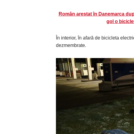
Român arestat în Danemarca după 
gol o bicicl
În interior, în afară de bicicleta elect
dezmembrate.