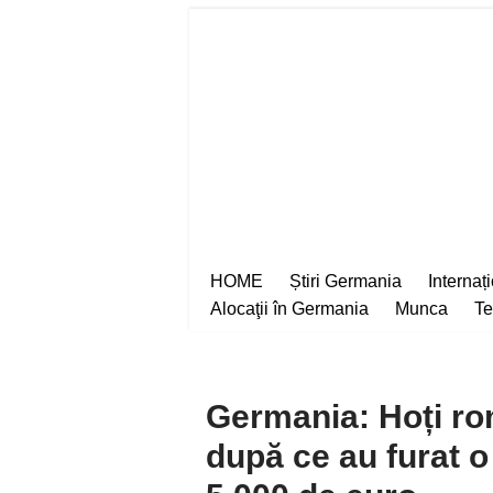
Sari
la
conținut
HOME
Știri Germania
Internaț
Alocaţii în Germania
Munca
Te
Germania: Hoți ro
după ce au furat o 