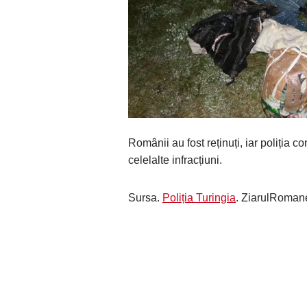
Românii au fost reținuți, iar poliția c
celelalte infracțiuni.
Sursa.
Poliția Turingia
. ZiarulRoman