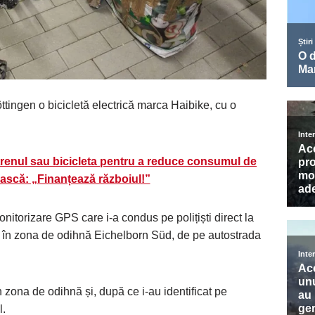
ttingen o bicicletă electrică marca Haibike, cu o
 trenul sau bicicleta pentru a reduce consumul de
ască: „Finanțează războiul!”
itorizare GPS care i-a condus pe polițiști direct la
ct, în zona de odihnă Eichelborn Süd, de pe autostrada
în zona de odihnă și, după ce i-au identificat pe
l.