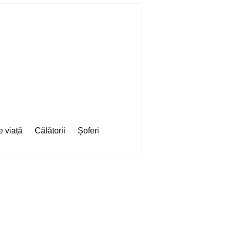
e viață
Călătorii
Șoferi