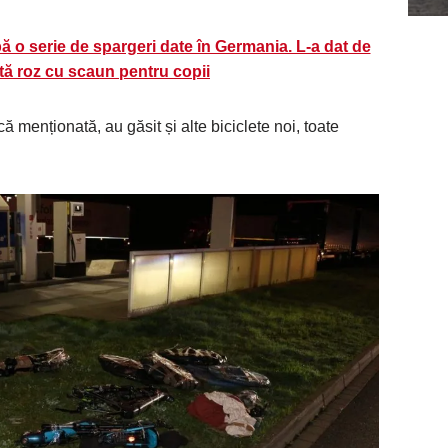
o serie de spargeri date în Germania. L-a dat de
etă roz cu scaun pentru copii
rică menționată, au găsit și alte biciclete noi, toate