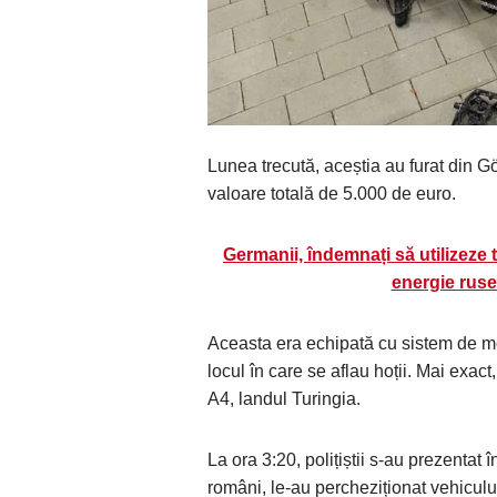
Lunea trecută, aceștia au furat din Gö
valoare totală de 5.000 de euro.
Germanii, îndemnați să utilizeze
energie ruse
Aceasta era echipată cu sistem de mon
locul în care se aflau hoții. Mai exa
A4, landul Turingia.
La ora 3:20, polițiștii s-au prezentat 
români, le-au percheziționat vehiculu