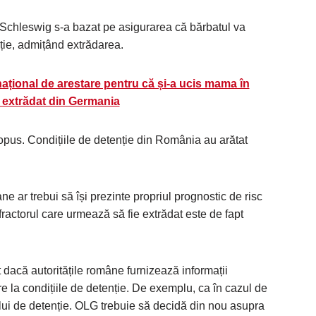
chleswig s-a bazat pe asigurarea că bărbatul va
ție, admițând extrădarea.
țional de arestare pentru că și-a ucis mama în
, extrădat din Germania
opus. Condițiile de detenție din România au arătat
ne ar trebui să își prezinte propriul prognostic de risc
fractorul care urmează să fie extrădat este de fapt
t dacă autoritățile române furnizează informații
re la condițiile de detenție. De exemplu, ca în cazul de
ului de detenție. OLG trebuie să decidă din nou asupra