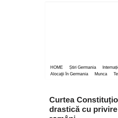
Sari
la
conținut
HOME
Știri Germania
Internaț
Alocaţii în Germania
Munca
Te
Curtea Constituțio
drastică cu privire