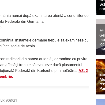
n România numai după examinarea atentă a condițiilor de
nală Federală din Germania
)
n România, instanțele germane trebuie să examineze cu
n închisorile de acolo.
ontradictorii din partea autorităților române cu privire
instanța însăși trebuie să evalueze dacă plasamentul
ituțională Federală din Karlsruhe prin hotărârea
AZ: 2
tembrie.