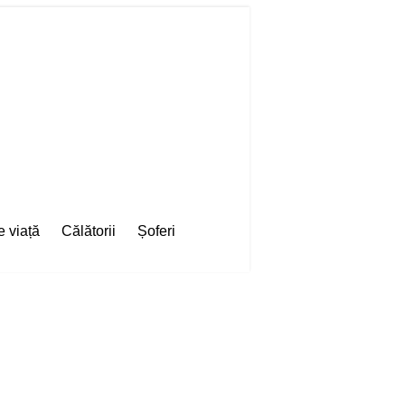
e viață
Călătorii
Șoferi