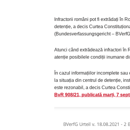
Infractorii români pot fi extrădați î
detenție, a decis Curtea Constituțio
(Bundesverfassungsgericht – BVerfG
Atunci când extrădează infractori î
atenție posibilele condiții inumane di
În cazul informațiilor incomplete sau c
la situația din centrul de detenție, 
este rezonabil, a decis Curtea Const
BvR 908/21, publicată marți, 7 sep