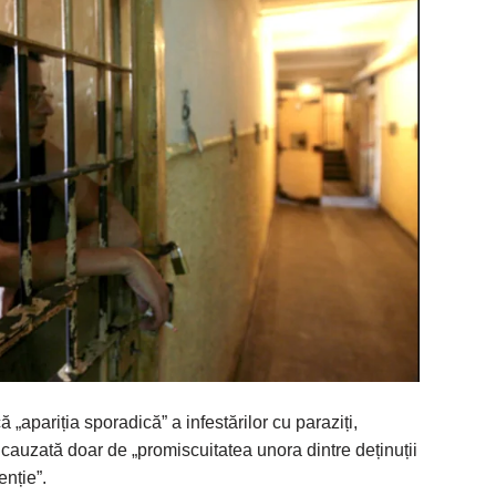
„apariția sporadică” a infestărilor cu paraziți,
 cauzată doar de „promiscuitatea unora dintre deținuții
enție”.