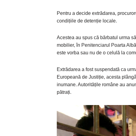
Pentru a decide extrădarea, procurorul
condițiile de detenție locale.
Acestea au spus că bărbatul urma să fi
mobilier, în Penitenciarul Poarta Alb
este vorba sau nu de o celulă la comu
Extrădarea a fost suspendată ca urma
Europeană de Justiție, acesta plângâ
inumane. Autoritățile române au anunț
pătrați.