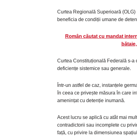
Curtea Regională Superioară (OLG) S
beneficia de condiții umane de deten
Român căutat cu mandat interna
bătaie
Curtea Constituțională Federală s-a 
deficiențe sistemice sau generale.
Într-un astfel de caz, instanțele germa
în ceea ce privește măsura în care in
amenințat cu detenție inumană.
Acest lucru se aplică cu atât mai mul
contradictorii sau incomplete cu privi
față, cu privire la dimensiunea spați