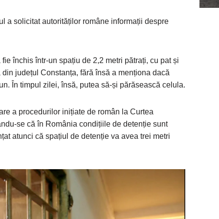
 a solicitat autorităților române informații despre
e închis într-un spațiu de 2,2 metri pătrați, cu pat și
ă din județul Constanța, fără însă a menționa dacă
n. În timpul zilei, însă, putea să-și părăsească celula.
re a procedurilor inițiate de român la Curtea
ndu-se că în România condițiile de detenție sunt
at atunci că spațiul de detenție va avea trei metri