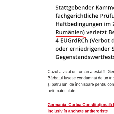
Cazul a vizat un român arestat în G
Bărbatul fusese condamnat de un trib
și patru luni de închisoare pentru c
neînmatriculate.
Germania: Curtea Constituțională li
Inclusiv în anchete antiteroriste