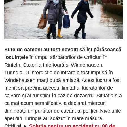
Sute de oameni au fost nevoiți să își părăsească
locuințele
în timpul sărbătorilor de Crăciun în
Rinteln, Saxonia Inferioară și Windehausen,
Turingia. O interdicție de intrare a fost impusă în
Windehausen marți după-amiază. Acest lucru a fost
menit să prevină accesul limitat al lucrătorilor de
salvare și al turiștilor în caz de dezastru. Situația s-a
calmat acum semnificativ, a declarat miercuri
dimineață un purtător de cuvânt al poliției. Nivelurile
apei din Turingia au scăzut în mare măsură.
Citiți și ►
Soluția pentru un accident cu 80 de