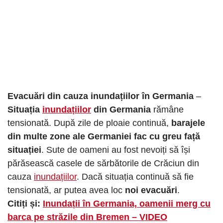
Evacuări din cauza inundațiilor în Germania
–
Situația
inundațiilor
din Germania
rămâne
tensionată. După zile de ploaie continuă,
barajele
din multe zone ale Germaniei fac cu greu față
situației
. Sute de oameni au fost nevoiți să își
părăsească casele de sărbătorile de Crăciun din
cauza
inundațiilor
. Dacă situația continuă să fie
tensionată, ar putea avea loc
noi evacuări
.
Citiți și:
Inundații în Germania, oamenii merg cu
barca pe străzile din Bremen – VIDEO