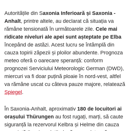
Autoritățile din S
axonia Inferioară și Saxonia -
Anhalt
, printre altele, au declarat că situația va
rămâne tensionată în următoarele zile.
Cele mai
ridicate niveluri ale apei sunt așteptate pe Elba
începând de astăzi. Acest lucru se întâmplă din
cauza topirii zăpezii și ploilor abundente. Prognoza
meteo oferă o oarecare speranță: conform
prognozei Serviciului Meteorologic German (DWD),
miercuri va fi doar puțină ploaie în nord-vest, altfel
va rămâne uscat cu câteva pauze majore, relatează
Spiegel
.
În Saxonia-Anhalt, aproximativ
180 de locuitori ai
orașului Thürungen
au fost rugați, marți, să caute
siguranță la rezervorul Kelbra și Helme din cauza