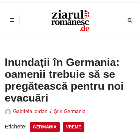
Sari
la
conținut
Inundații în Germania:
oamenii trebuie să se
pregătească pentru noi
evacuări
Gabriela Iordan
Știri Germania
Etichete:
GERMANIA
VREME