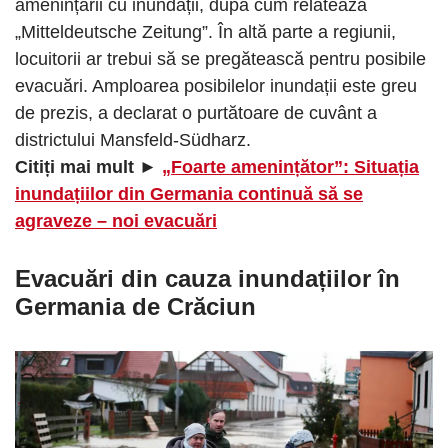
amenințării cu inundații, după cum relatează
„Mitteldeutsche Zeitung”. În altă parte a regiunii,
locuitorii ar trebui să se pregătească pentru posibile
evacuări. Amploarea posibilelor inundații este greu
de prezis, a declarat o purtătoare de cuvânt a
districtului Mansfeld-Südharz.
Citiți mai mult ►
„Foarte amenințător”: Situația
inundațiilor din Germania continuă să se
agraveze – noi evacuări
Evacuări din cauza inundațiilor în
Germania
de Crăciun