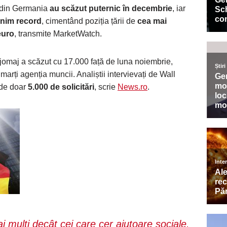
j din Germania
au scăzut puternic în decembrie
, iar
inim record
, cimentând poziția țării de
cea mai
euro
, transmite MarketWatch.
 jomaj a scăzut cu 17.000 față de luna noiembrie,
t marți agenția muncii. Analiștii intervievați de Wall
 de doar
5.000 de solicitări
, scrie
News.ro
.
mulţi decât cei care cer ajutoare sociale.