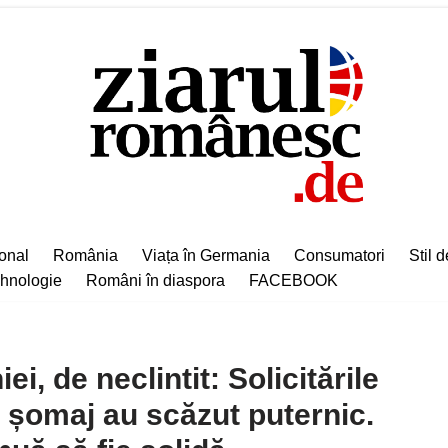
ional
România
Viața în Germania
Consumatori
Stil d
hnologie
Români în diaspora
FACEBOOK
, de neclintit: Solicitările
 șomaj au scăzut puternic.