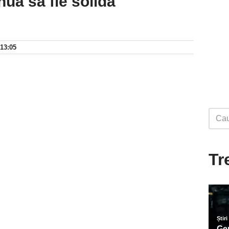
nuă să fie solidă
 13:05
Tr