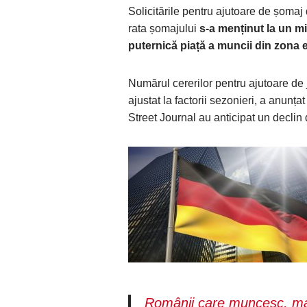
Solicitările pentru ajutoare de șoma
rata șomajului
s-a menținut la un m
puternică piață a muncii din zona 
Numărul cererilor pentru ajutoare de
ajustat la factorii sezonieri, a anunța
Street Journal au anticipat un declin
Românii care muncesc, mai 