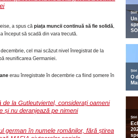
ei
Weise, a spus că
piața muncii continuă să fie solidă
,
a început să scadă din vara trecută.
decembrie, cel mai scăzut nivel înregistrat de la
upă reunificarea Germaniei.
oane
erau înregistrate în decembrie ca fiind șomere în
 de la Gutleutviertel, considerați oameni
re și nu deranjează pe nimeni
atul german în numele românilor, fără știrea