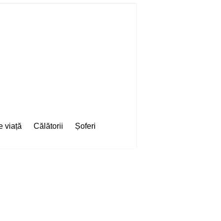
e viață
Călătorii
Șoferi