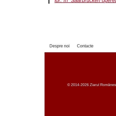
lor: în Saarbrücken opere
Despre noi
Contacte
© 2014-2026 Ziarul Românesc -