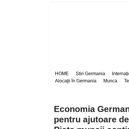
Sari
la
conținut
HOME
Știri Germania
Internaț
Alocaţii în Germania
Munca
Te
Economia Germaniei
pentru ajutoare de