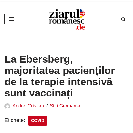
Sari
la
conținut
La Ebersberg,
majoritatea pacienților
de la terapie intensivă
sunt vaccinați
Andrei Cristian
Știri Germania
Etichete:
COVID