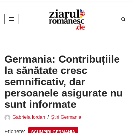
Sari
la
conținut
Germania: Contribuțiile
la sănătate cresc
semnificativ, dar
persoanele asigurate nu
sunt informate
Gabriela Iordan
Știri Germania
Etichete:
SCUMPIRI GERMANIA