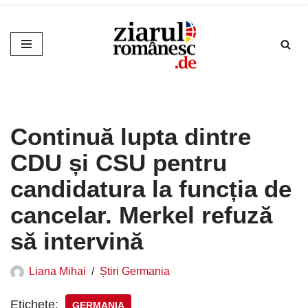
Sari
la
conținut
Continuă lupta dintre
CDU și CSU pentru
candidatura la funcția de
cancelar. Merkel refuză
să intervină
Liana Mihai
Știri Germania
Etichete:
GERMANIA