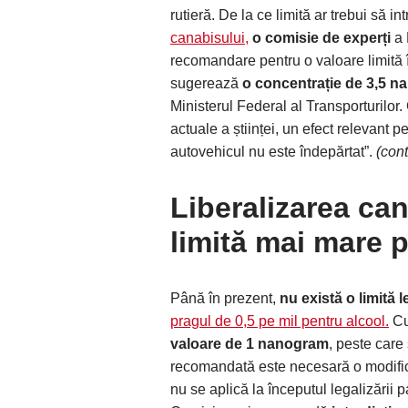
rutieră. De la ce limită ar trebui să in
canabisului,
o comisie de experți
a 
recomandare pentru o valoare limită în
sugerează
o concentrație de 3,5 na
Ministerul Federal al Transporturilor
actuale a științei, un efect relevant 
autovehicul nu este îndepărtat”.
(cont
Liberalizarea ca
limită mai mare p
Până în prezent,
nu există o limită
pragul de 0,5 pe mil pentru alcool.
Cu
valoare de 1 nanogram
, peste care
recomandată este necesară o modifica
nu se aplică la începutul legalizării p