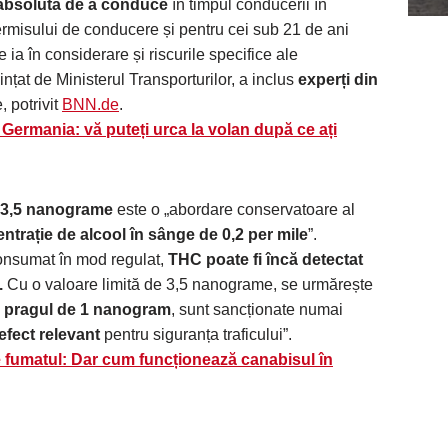
 absolută de a conduce
în timpul conducerii în
rmisului de conducere și pentru cei sub 21 de ani
a în considerare și riscurile specifice ale
ințat de Ministerul Transporturilor, a inclus
experți din
e, potrivit
BNN.de
.
 Germania: vă puteți urca la volan după ce ați
e 3,5 nanograme
este o „abordare conservatoare al
ntrație de alcool în sânge de 0,2 per mile
”.
consumat în mod regulat,
THC poate fi încă detectat
.
Cu o valoare limită de 3,5 nanograme, se urmărește
e pragul de 1 nanogram
, sunt sancționate numai
efect relevant
pentru siguranța traficului”.
 fumatul: Dar cum funcționează canabisul în