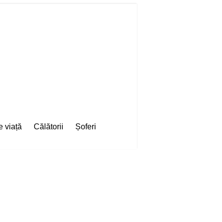
e viață
Călătorii
Șoferi