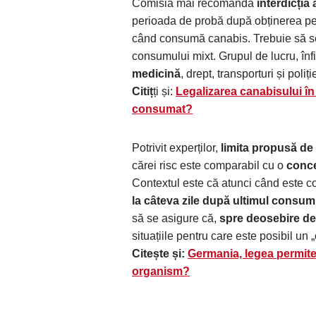
Comisia mai recomandă
interdicția
perioada de probă după obținerea pe
când consumă canabis. Trebuie să se i
consumului mixt. Grupul de lucru, înfi
medicină
, drept, transporturi și poliți
Citiț
ți și:
Legalizarea canabisului în
consumat?
Potrivit experților,
limita propusă d
cărei risc este comparabil cu o
conce
Contextul este că atunci când este 
la câteva zile după ultimul consum
să se asigure că,
spre deosebire d
situațiile pentru care este posibil un „
Citește și:
Germania, legea permite
organism?