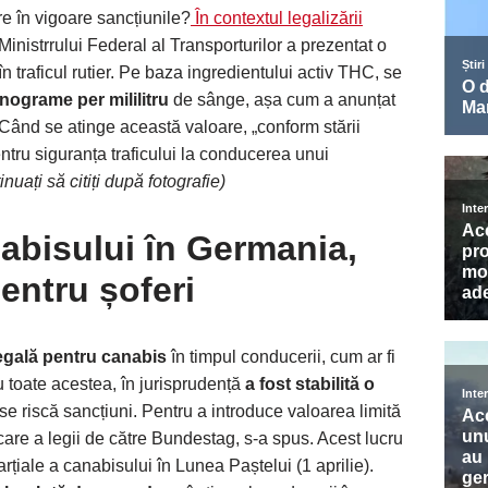
tre în vigoare sancțiunile?
În contextul legalizării
Ministrrului Federal al Transporturilor a prezentat o
 traficul rutier. Pe baza ingredientului activ THC, se
nograme per mililitru
de sânge, așa cum a anunțat
. Când se atinge această valoare, „conform stării
pentru siguranța traficului la conducerea unui
inuați să citiți după fotografie)
nabisului în Germania,
entru șoferi
 legală pentru canabis
în timpul conducerii, cum ar fi
 toate acestea, în jurisprudență
a fost stabilită o
 se riscă sancțiuni. Pentru a introduce valoarea limită
re a legii de către Bundestag, s-a spus. Acest lucru
arțiale a canabisului în Lunea Paștelui (1 aprilie).