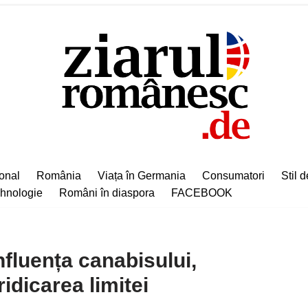
ional
România
Viața în Germania
Consumatori
Stil d
hnologie
Români în diaspora
FACEBOOK
fluența canabisului,
idicarea limitei