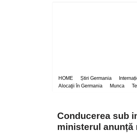
Sari
la
conținut
HOME
Știri Germania
Internaț
Alocaţii în Germania
Munca
Te
Conducerea sub in
ministerul anunță r