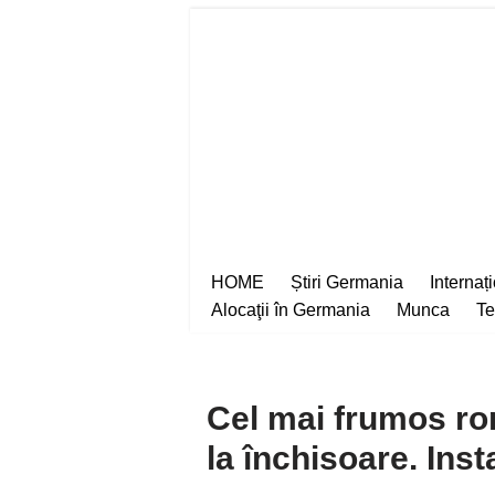
Sari
la
conținut
HOME
Știri Germania
Internaț
Alocaţii în Germania
Munca
Te
Cel mai frumos r
la închisoare. Inst