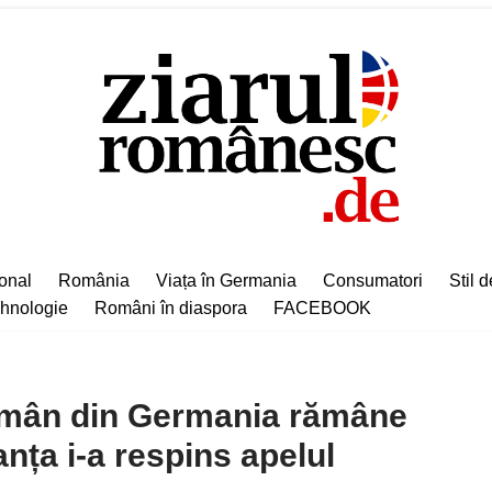
ional
România
Viața în Germania
Consumatori
Stil d
hnologie
Români în diaspora
FACEBOOK
omân din Germania rămâne
anța i-a respins apelul