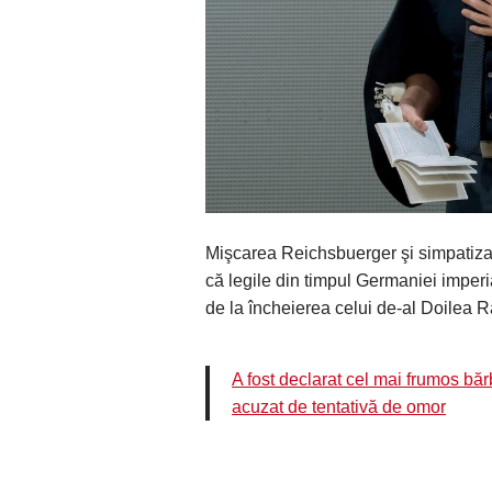
Mişcarea Reichsbuerger şi simpatizanţ
că legile din timpul Germaniei imperi
de la încheierea celui de-al Doilea 
A fost declarat cel mai frumos b
acuzat de tentativă de omor