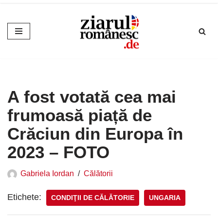
Sari
la
conținut
A fost votată cea mai
frumoasă piață de
Crăciun din Europa în
2023 – FOTO
Gabriela Iordan
Călătorii
Etichete:
CONDIŢII DE CĂLĂTORIE
UNGARIA