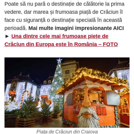
Poate să nu pară o destinație de călătorie la prima
vedere, dar marea și frumoasa piață de Crăciun îl
face cu siguranță o destinație specială în această
perioadă.
Mai multe imagini impresionante AICI
►
Una dintre cele mai frumoase piețe de
Crăciun din Europa este în România – FOTO
Piața de Crăciun din Craiova