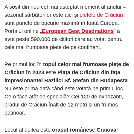
A sosit din nou cel mai așteptat moment al anului –
sezonul sărbătorilor este aici și
piețele de Crăciun
sunt puncte de bucurie maximă în toată Europa.
Portalul online „
European Best Destinations
” a
avut peste 590.000 de cititori care au votat pentru
cele mai frumoase piețe de pe continent.
Pe primul loc în
topul celor mai frumoase piețe de
Crăciun în 2023
este
Piața de Crăciun din fața
impresionantei Bazilici Sf. Ștefan din Budapesta
.
Nu este prima dată când este votată pe primul loc.
Ce o face atât de specială? Cei 120 de expozanți,
bradul de Crăciun înalt de 12 metri și un frumos
patinoar.
Locul al doilea este
orașul românesc Craiova
!