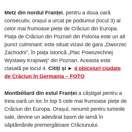
Metz din nordul Franței
, pentru a doua oară
consecutiv, orașul a urcat pe podiumul (locul 3) al
celor mai frumoase piețe de Crăciun din Europa.
Piața de Crăciun din Poznań din Polonia este un alt
punct culminant: este situat vizavi de gara „Dworzec
Zachodni”, în piața istorică „Plac Powszechnej
Wystawy Krajowej” din Poznan. Aceasta este
clasată pe locul 4.
Citiți și ►
4 obiceiuri ciudate
de Crăciun în Germania – FOTO
Montbéliard din estul Franței
a câștigat pentru a
treia oară un loc în top 5 cele mai frumoase piețe de
Crăciun din Europa. Orașul, renumit pentru luminile
sale, devine un adevărat basm de iarnă în
săptămânile premergătoare Crăciunului.