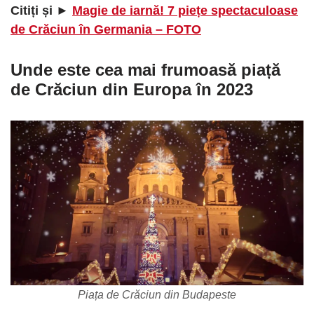
Citiți și ►
Magie de iarnă! 7 piețe spectaculoase
de Crăciun în Germania – FOTO
Unde este cea mai frumoasă piață
de Crăciun din Europa în 2023
Piața de Crăciun din Budapeste