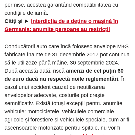
permise, acestea garantând compatibilitatea cu
condițiile de iarnă.
Citiți și ►
Interdicția de a deține o mașină în
Germania: anumite persoane au restricții
Conducătorii auto care încă folosesc anvelope M+S
fabricate înainte de 31 decembrie 2017 pot continua
să le utilizeze până mâine, 30 septembrie 2024.
După această dată, riscă
amenzi de cel puțin 60
de euro dacă nu respectă noile reglementări
. În
cazul unui accident cauzat de neutilizarea
anvelopelor adecvate, costurile pot crește
semnificativ. Există totuși excepții pentru anumite
vehicule: motocicletele, vehiculele comerciale
agricole și forestiere și vehiculele speciale, cum ar fi
ascensoarele motorizate pentru spitale, nu vor fi