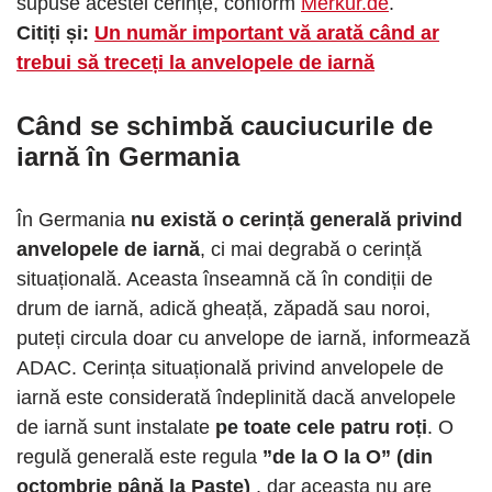
supuse acestei cerințe, conform
Merkur.de
.
Citiți și:
Un număr important vă arată când ar
trebui să treceți la anvelopele de iarnă
Când se schimbă cauciucurile de
iarnă în Germania
În Germania
nu există o cerință generală privind
anvelopele de iarnă
, ci mai degrabă o cerință
situațională. Aceasta înseamnă că în condiții de
drum de iarnă, adică gheață, zăpadă sau noroi,
puteți circula doar cu anvelope de iarnă, informează
ADAC. Cerința situațională privind anvelopele de
iarnă este considerată îndeplinită dacă anvelopele
de iarnă sunt instalate
pe toate cele patru roți
. O
regulă generală este regula
”de la O la O” (din
octombrie până la Paște)
, dar aceasta nu are