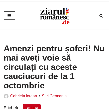
Sari
la
conținut
Amenzi pentru șoferi! Nu
mai aveți voie să
circulați cu aceste
cauciucuri de la 1
octombrie
Gabriela Iordan
Știri Germania
Etichete:
ȘOFERI