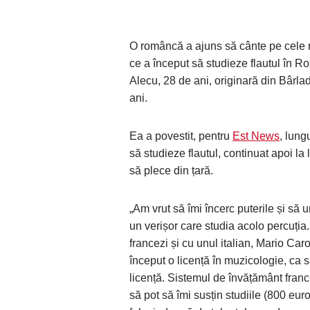
O româncă a ajuns să cânte pe cele 
ce a început să studieze flautul în 
Alecu, 28 de ani, originară din Bârla
ani.
Ea a povestit, pentru
Est News
, lung
să studieze flautul, continuat apoi la
să plece din țară.
„Am vrut să îmi încerc puterile și să
un verișor care studia acolo percuția. 
francezi și cu unul italian, Mario Caro
început o licență în muzicologie, c
licență. Sistemul de învățământ franc
să pot să îmi susțin studiile (800 eur