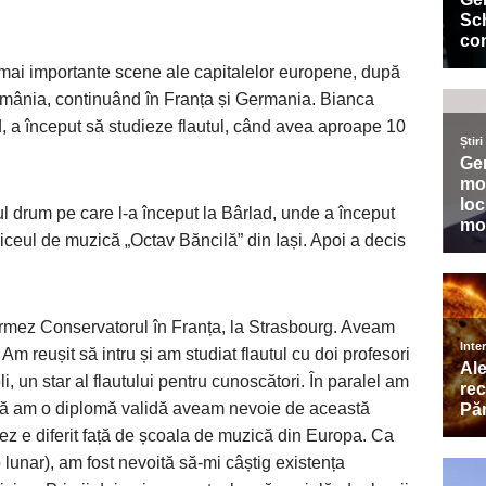
mai importante scene ale capitalelor europene, după
România, continuând în Franța și Germania. Bianca
d, a început să studieze flautul, când avea aproape 10
ul drum pe care l-a început la Bârlad, unde a început
 liceul de muzică „Octav Băncilă” din Iași. Apoi a decis
 urmez Conservatorul în Franța, la Strasbourg. Aveam
Am reușit să intru și am studiat flautul cu doi profesori
li, un star al flautului pentru cunoscători. În paralel am
a să am o diplomă validă aveam nevoie de această
ez e diferit față de școala de muzică din Europa. Ca
o lunar), am fost nevoită să-mi câștig existența