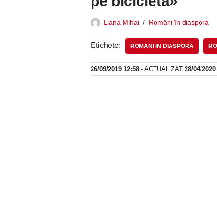
pe bicicletă»
Liana Mihai
Români în diaspora
Etichete:
ROMANI IN DIASPORA
RO
26/09/2019 12:58
- ACTUALIZAT
28/04/2020