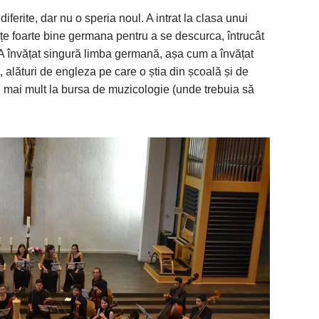
diferite, dar nu o speria noul. A intrat la clasa unui
vețe foarte bine germana pentru a se descurca, întrucât
 A învățat singură limba germană, așa cum a învățat
 alături de engleza pe care o știa din școală și de
e mai mult la bursa de muzicologie (unde trebuia să