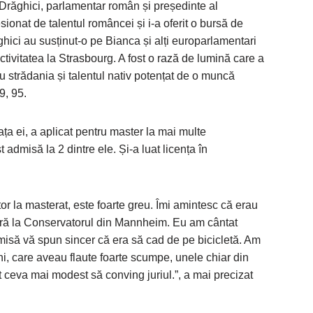
 Drăghici, parlamentar român și președinte al
sionat de talentul româncei și i-a oferit o bursă de
ghici au susținut-o pe Bianca și alți europarlamentari
ctivitatea la Strasbourg. A fost o rază de lumină care a
ru strădania și talentul nativ potențat de o muncă
9, 95.
ța ei, a aplicat pentru master la mai multe
admisă la 2 dintre ele. Și-a luat licența în
or la masterat, este foarte greu. Îmi amintesc că erau
eră la Conservatorul din Mannheim. Eu am cântat
misă vă spun sincer că era să cad de pe bicicletă. Am
ni, care aveau flaute foarte scumpe, unele chiar din
ut ceva mai modest să conving juriul.”, a mai precizat