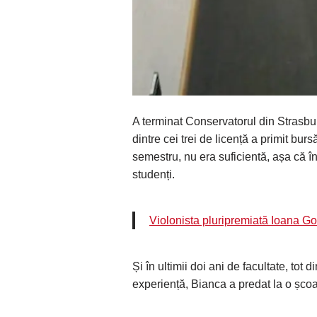
A terminat Conservatorul din Strasburg 
dintre cei trei de licență a primit bu
semestru, nu era suficientă, așa că î
studenți.
Violonista pluripremiată Ioana Go
Și în ultimii doi ani de facultate, tot 
experiență, Bianca a predat la o școal