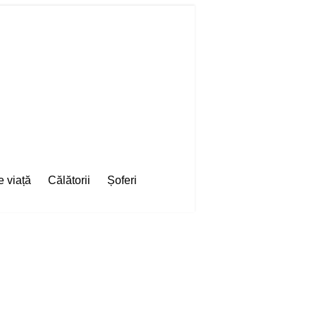
e viață
Călătorii
Șoferi