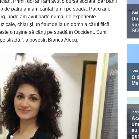
ian. Primii doi ani am avut o bursă socială, dar banii
 de patru ani am cântat lumii pe stradă. Patru ani,
urg, unde am avut parte numai de experiențe
zicale, chiar și un flaut de la un domn a cărui fiică
este o rușine să cânți pe stradă în Occident. Sunt
pe stradă.”, a povestit Bianca Alecu.