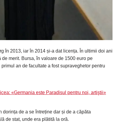
în 2013, iar în 2014 și-a dat licența. În ultimii doi ani
rsă de merit. Bursa, în valoare de 1500 euro pe
n primul an de facultate a fost supraveghetor pentru
icea: «Germania este Paradisul pentru noi, artiştii»
din dorința de a se întreține dar și de a căpăta
ă de stat, unde era plătită la oră.