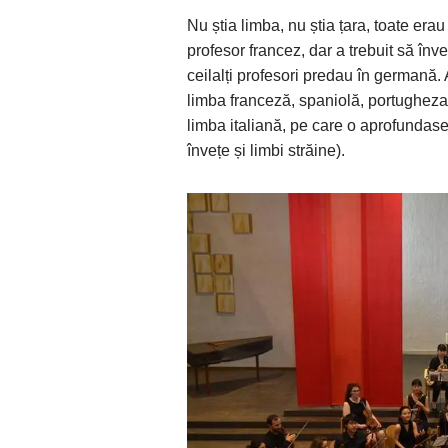
Nu știa limba, nu știa țara, toate erau 
profesor francez, dar a trebuit să în
ceilalți profesori predau în germană.
limba franceză, spaniolă, portugheza,
limba italiană, pe care o aprofundas
învețe și limbi străine).