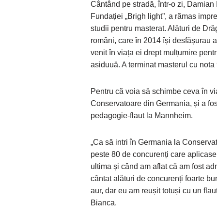
Cântând pe stradă, într-o zi, Damian
Fundației „Brigh light”, a rămas impre
studii pentru masterat. Alături de Dră
români, care în 2014 își desfășurau a
venit în viața ei drept mulțumire pent
asiduuă. A terminat masterul cu nota 
Pentru că voia să schimbe ceva în via
Conservatoare din Germania, și a fost 
pedagogie-flaut la Mannheim.
„Ca să intri în Germania la Conservat
peste 80 de concurenți care aplicas
ultima și când am aflat că am fost ad
cântat alături de concurenți foarte bu
aur, dar eu am reușit totuși cu un fla
Bianca.