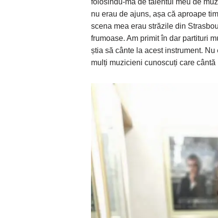
folosindu-mă de talentul meu de muzic
nu erau de ajuns, așa că aproape timp
scena mea erau străzile din Strasbo
frumoase. Am primit în dar partituri mu
știa să cânte la acest instrument. Nu 
mulți muzicieni cunoscuți care cântă 